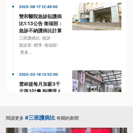
2025-08-17 12:49:00
雙和醫院急診貼護病
比1:13公告 衛福部：
急診不納護病比計算
·
·
三班護病比
急診
·
·
·
急診室
標準
衛福部
更多...
2025-03-18 13:52:00
雲林提每月加薪3千
元等3計畫 盼護理人
才留任
·
·
·
經費
護理
護理人力
·
·
護理人員
雲林縣
#三班護病比
閱讀更多
有關的新聞
更多...