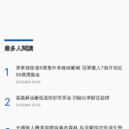
最多人閱讀
屏東移除逾9萬隻外來種綠鬣蜥 冠軍獵人7個月領近
1
99萬獎勵金
2026/8/6 19:39
嘉義麻油廠低溫焙炒苦茶油 仍驗出苯駢芘超標
2
2026/8/6 19:39
光纖無人機遺留纜線遍布森林 烏克蘭指控造成生態