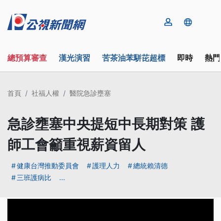
總預算審查
漢光演習
苦茶油苯駢芘超標
即時
熱門
首頁
社福人權
醫院急診壅塞
急診壅塞中央提短中長期對策 護
師工會籲重視薪資留人
健康台灣推動委員會
護理人力
總統賴清德
三班護病比
...