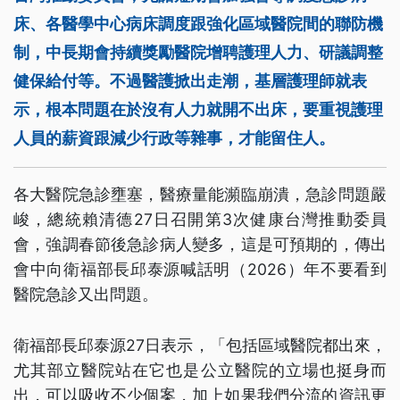
床、各醫學中心病床調度跟強化區域醫院間的聯防機
制，中長期會持續獎勵醫院增聘護理人力、研議調整
健保給付等。不過醫護掀出走潮，基層護理師就表
示，根本問題在於沒有人力就開不出床，要重視護理
人員的薪資跟減少行政等雜事，才能留住人。
各大醫院急診壅塞，醫療量能瀕臨崩潰，急診問題嚴
峻，總統賴清德27日召開第3次健康台灣推動委員
會，強調春節後急診病人變多，這是可預期的，傳出
會中向衛福部長邱泰源喊話明（2026）年不要看到
醫院急診又出問題。
衛福部長邱泰源27日表示，「包括區域醫院都出來，
尤其部立醫院站在它也是公立醫院的立場也挺身而
出，可以吸收不少個案，加上如果我們分流的資訊更