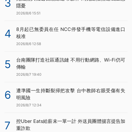
3
隱憂
2026/8/6 15:51
8月起已無委員在任 NCC停發手機等電信設備進口
4
核准
2026/8/6 12:58
台南團隊打造社區通訊鏈 不用行動網路、Wi-Fi仍可
5
傳輸
2026/8/7 19:40
遭準國一生持斷裂掃把攻擊 台中教師右眼受傷有失
6
明風險
2026/8/7 12:34
控Uber Eats給薪未一單一計 外送員團體揚言提告加
7
重詐欺