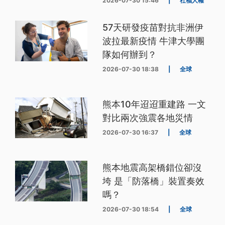
2026-07-30 15:46
|
社福人權
57天研發疫苗對抗非洲伊
波拉最新疫情 牛津大學團
隊如何辦到？
2026-07-30 18:38
|
全球
熊本10年迢迢重建路 一文
對比兩次強震各地災情
2026-07-30 16:37
|
全球
熊本地震高架橋錯位卻沒
垮 是「防落橋」裝置奏效
嗎？
2026-07-30 18:54
|
全球