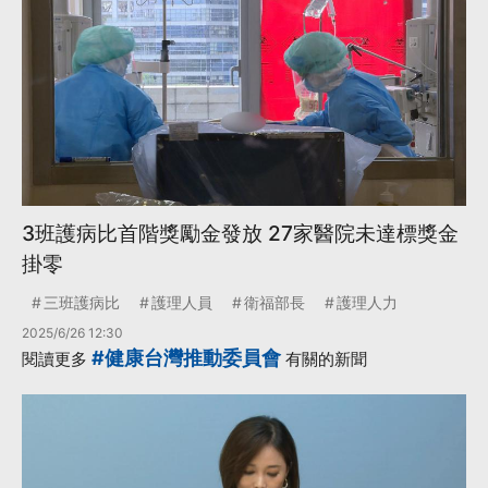
3班護病比首階獎勵金發放 27家醫院未達標獎金
掛零
三班護病比
護理人員
衛福部長
護理人力
2025/6/26 12:30
#健康台灣推動委員會
閱讀更多
有關的新聞