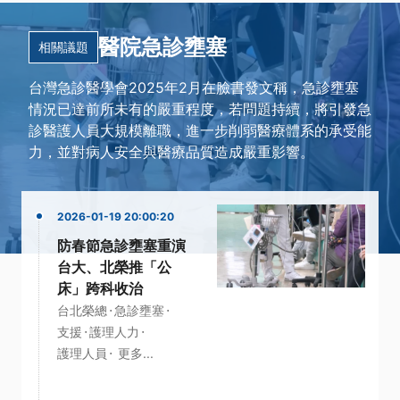
醫院急診壅塞
相關議題
台灣急診醫學會2025年2月在臉書發文稱，急診壅塞
情況已達前所未有的嚴重程度，若問題持續，將引發急
診醫護人員大規模離職，進一步削弱醫療體系的承受能
力，並對病人安全與醫療品質造成嚴重影響。
2026-01-19 20:00:20
防春節急診壅塞重演
台大、北榮推「公
床」跨科收治
·
·
台北榮總
急診壅塞
·
·
支援
護理人力
·
護理人員
更多...