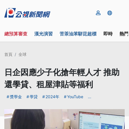
總預算審查
漢光演習
苦茶油苯駢芘超標
即時
熱門
首頁
全球
日企因應少子化搶年輕人才 推助
還學貸、租屋津貼等福利
獎學金
學貸
2024年
YouTube
...