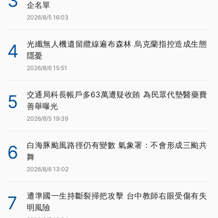
3
企名單
2026/8/5 16:03
光纖無人機遺留纜線遍布森林 烏克蘭指控造成生態
4
隱憂
2026/8/6 15:51
交通局科長帳戶多63萬遭疑收賄 為民眾代墊醫藥費
5
善舉曝光
2026/8/5 19:39
白海豚颱風路徑仍有變數 氣象署：不會形成三颱共
6
舞
2026/8/6 13:02
遭準國一生持斷裂掃把攻擊 台中教師右眼受傷有失
7
明風險