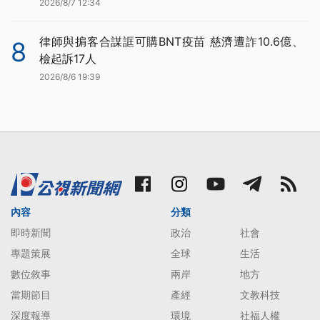
2026/8/7 12:34
律師與掮客合謀誆可購BNT疫苗 慈濟遭詐10.6億、
8
檢起訴17人
2026/8/6 19:39
內容
分類
即時新聞
政治
社會
專題策展
全球
生活
數位敘事
兩岸
地方
當期節目
產經
文教科技
深度報導
環境
社福人權