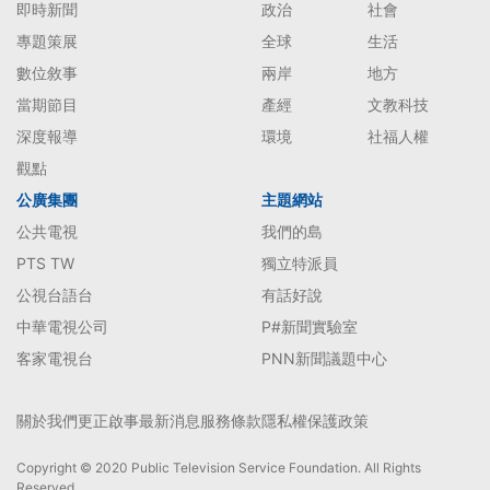
即時新聞
政治
社會
專題策展
全球
生活
數位敘事
兩岸
地方
當期節目
產經
文教科技
深度報導
環境
社福人權
觀點
公廣集團
主題網站
公共電視
我們的島
PTS TW
獨立特派員
公視台語台
有話好說
中華電視公司
P#新聞實驗室
客家電視台
PNN新聞議題中心
關於我們
更正啟事
最新消息
服務條款
隱私權保護政策
Copyright © 2020 Public Television Service Foundation. All Rights
Reserved.