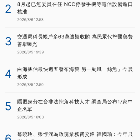
8月起已無委員在任 NCC停發手機等電信設備進口
2
核准
2026/8/6 12:58
交通局科長帳戶多63萬遭疑收賄 為民眾代墊醫藥費
3
善舉曝光
2026/8/5 19:39
白海豚估最快週五發布海警 另一颱風「鯨魚」今晨
4
形成
2026/8/5 12:50
隱匿身分在台非法挖角科技人才 調查局公布17家中
5
企名單
2026/8/5 16:03
翁曉玲、張惇涵為政院業務費交鋒 韓國瑜：今年只
6