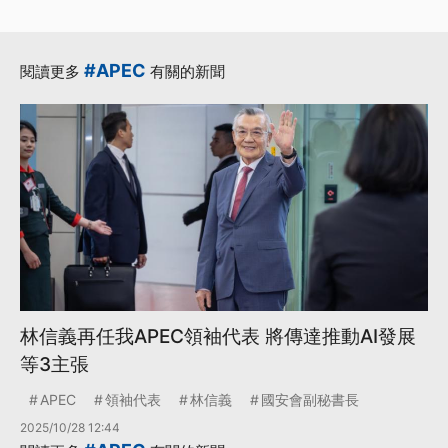
持
·
·
·
APEC
APEC峰會
台灣
·
·
林信義
秘魯
更多...
#APEC
閱讀更多
有關的新聞
林信義再任我APEC領袖代表 將傳達推動AI發展
等3主張
APEC
領袖代表
林信義
國安會副秘書長
2025/10/28 12:44