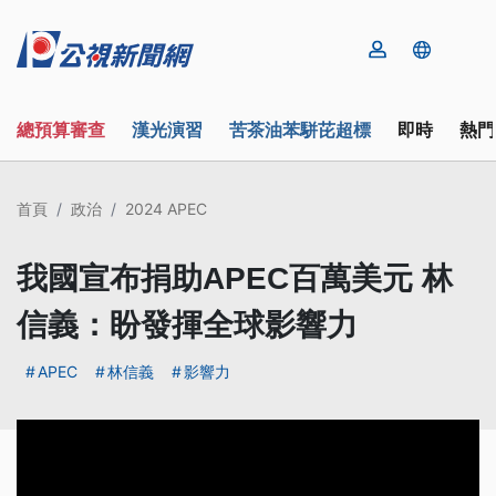
總預算審查
漢光演習
苦茶油苯駢芘超標
即時
熱門
首頁
政治
2024 APEC
我國宣布捐助APEC百萬美元 林
信義：盼發揮全球影響力
APEC
林信義
影響力