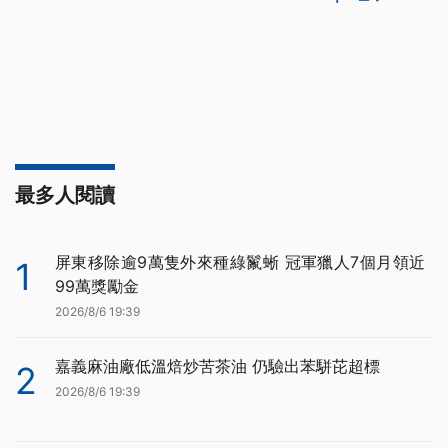
最多人閱讀
屏東移除逾9萬隻外來種綠鬣蜥 冠軍獵人7個月領近
1
99萬獎勵金
2026/8/6 19:39
嘉義麻油廠低溫焙炒苦茶油 仍驗出苯駢芘超標
2
2026/8/6 19:39