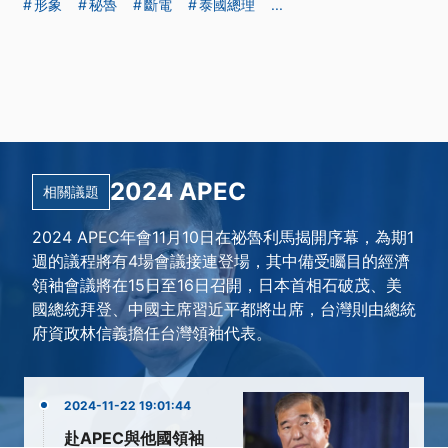
形象
秘魯
斷電
泰國總理
...
2024 APEC
相關議題
2024 APEC年會11月10日在祕魯利馬揭開序幕，為期1
週的議程將有4場會議接連登場，其中備受矚目的經濟
領袖會議將在15日至16日召開，日本首相石破茂、美
國總統拜登、中國主席習近平都將出席，台灣則由總統
府資政林信義擔任台灣領袖代表。
2024-11-22 19:01:44
赴APEC與他國領袖