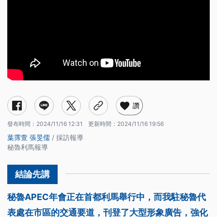
讚
發布時間：
2024/11/16 12:31
更新時間：
2024/11/16 19:56
葉霈萱
張旻儒
/ 採訪報導
秘魯利馬報導
秘魯APEC年會正在首都利馬舉行中，而我駐秘魯代
表處在市區的交通要道，刊登了大型形象廣告，強化