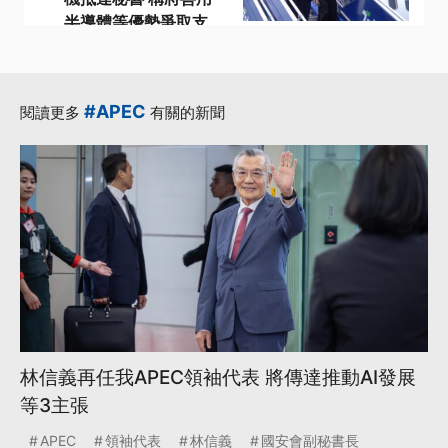
半導體等優勢爭取支
持
·
·
·
APEC
APEC峰會
台灣
·
·
林信義
秘魯
更多...
#APEC
閱讀更多
有關的新聞
林信義再任我APEC領袖代表 將傳達推動AI發展
等3主張
APEC
領袖代表
林信義
國安會副秘書長