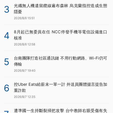
光纖無人機遺留纜線遍布森林 烏克蘭指控造成生態
3
隱憂
2026/8/6 15:51
8月起已無委員在任 NCC停發手機等電信設備進口
4
核准
2026/8/6 12:58
台南團隊打造社區通訊鏈 不用行動網路、Wi-Fi仍可
5
傳輸
2026/8/7 19:40
控Uber Eats給薪未一單一計 外送員團體揚言提告加
6
重詐欺
2026/8/7 12:35
遭準國一生持斷裂掃把攻擊 台中教師右眼受傷有失