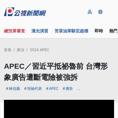
總預算審查
漢光演習
苦茶油苯駢芘超標
即時
熱門
首頁
政治
2024 APEC
APEC／習近平抵祕魯前 台灣形
象廣告遭斷電險被強拆
林信義
領袖代表
APEC
廣告
...