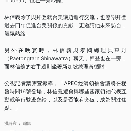
Trudeau）也在一旁聆聽。
林信義除了與拜登就台美議題進行交流，也感謝拜登
過去四年促進台美關係的貢獻，更邀請他未來訪台，
氣氛熱絡。
另外在晚宴時，林信義與泰國總理貝東丹
（Paetongtarn Shinawatra）聊天，拜登也在一旁；
而林信義的右手邊則坐著新加坡總理黃循財。
公視記者葉霈萱報導，「APEC經濟領袖會議將在秘
魯時間16號登場，林信義還會與哪些國家領袖代表互
動或舉行雙邊會談，以及是否能有突破，成為關注焦
點。」
洪詩宸
/
編輯