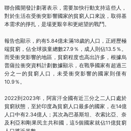
聯合國開發計劃署表示，需要加快行動支持這些人，
對於生活在受衝突影響國家的貧窮人口來說，取得基
本需求的掙扎，是場更艱辛和更絕望的戰鬥。
報告也顯示，約有5.84億未滿18歲的人口，正經歷極
端貧窮，佔全球孩童總數27.9％，成人則佔13.5％。
而受衝突影響的地區，貧窮程度也高出許多，根據烏
普薩拉衝突資料計劃數據顯示，在戰爭國家有超過三
分之一的貧窮人口，未受衝突影響的國家則僅有
10.9％。
2022到2023年，阿富汗全國有近三分之二人口處於
貧窮狀態，至於印度為貧窮人口最多的國家，在14億
人口中有2.34億人；其次為巴基斯坦、衣索比亞、奈
及利亞和剛果民主共和國，這5個國家就佔11億貧窮
人口將近半數。