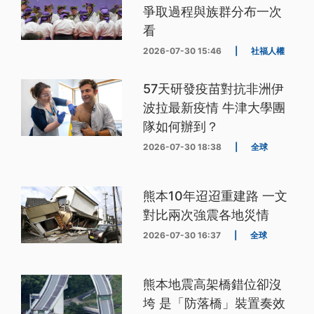
爭取過程與族群分布一次
看
2026-07-30 15:46
|
社福人權
57天研發疫苗對抗非洲伊
波拉最新疫情 牛津大學團
隊如何辦到？
2026-07-30 18:38
|
全球
熊本10年迢迢重建路 一文
對比兩次強震各地災情
2026-07-30 16:37
|
全球
熊本地震高架橋錯位卻沒
垮 是「防落橋」裝置奏效