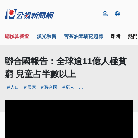
總預算審查
漢光演習
苦茶油苯駢芘超標
即時
熱門
聯合國報告：全球逾11億人極貧
窮 兒童占半數以上
人口
國家
聯合國
窮人
...