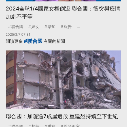
2024全球1/4國家女權倒退 聯合國：衝突與疫情
加劇不平等
聯合國
婦女
增加
報告
...
2025/3/7 07:31
#聯合國
閱讀更多
有關的新聞
聯合國：加薩逾7成屋遭毀 重建恐持續至下世紀
聯合國
加薩
重建
以哈衝突