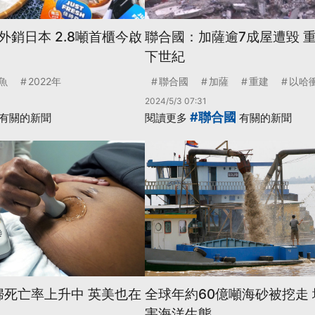
銷日本 2.8噸首櫃今啟
聯合國：加薩逾7成屋遭毀 
下世紀
魚
2022年
聯合國
加薩
重建
以哈
2024/5/3 07:31
#聯合國
有關的新聞
閱讀更多
有關的新聞
婦死亡率上升中 英美也在
全球年約60億噸海砂被挖走
害海洋生態