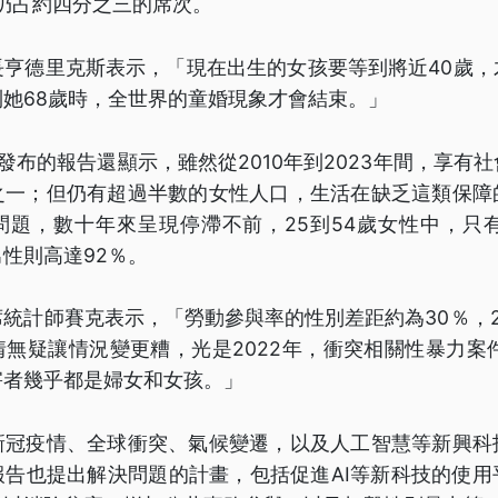
仍占約四分之三的席次。
長亨德里克斯表示，「現在出生的女孩要等到將近40歲，
她68歲時，全世界的童婚現象才會結束。」
發布的報告還顯示，雖然從2010年到2023年間，享有
之一；但仍有超過半數的女性人口，生活在缺乏這類保障
問題，數十年來呈現停滯不前，25到54歲女性中，只有
性則高達92％。
統計師賽克表示，「勞動參與率的性別差距約為30％，
無疑讓情況變更糟，光是2022年，衝突相關性暴力案
害者幾乎都是婦女和女孩。」
新冠疫情、全球衝突、氣候變遷，以及人工智慧等新興科
報告也提出解決問題的計畫，包括促進AI等新科技的使用