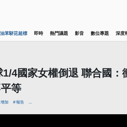
油苯駢芘超標
即時
熱門議題
影音
數位專題
深度
全球1/4國家女權倒退 聯合國
不平等
增加
報告
...