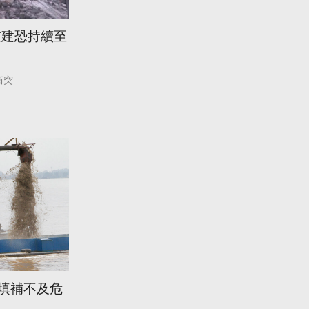
重建恐持續至
衝突
 填補不及危