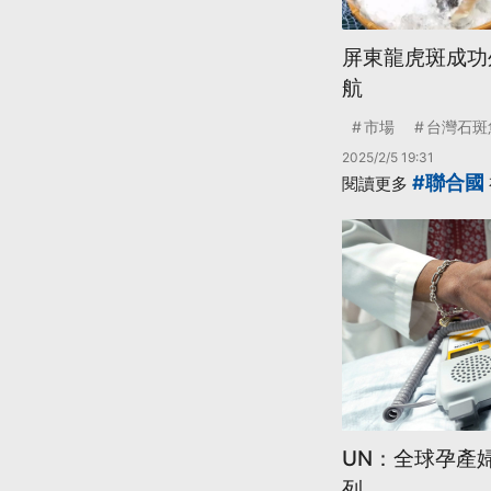
屏東龍虎斑成功外
航
市場
台灣石斑
2025/2/5 19:31
#聯合國
閱讀更多
UN：全球孕產
列