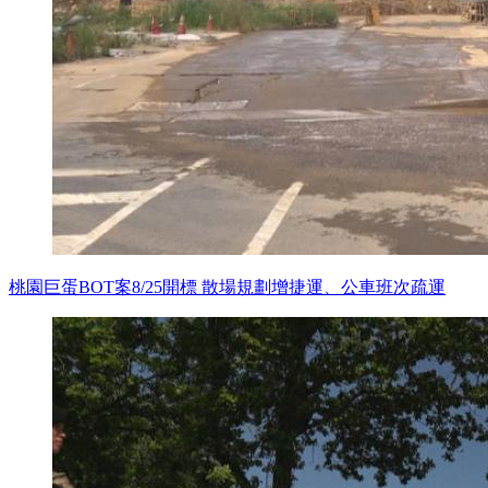
桃園巨蛋BOT案8/25開標 散場規劃增捷運、公車班次疏運