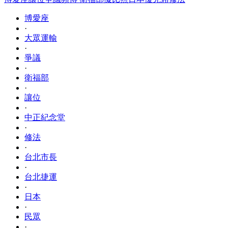
博愛座
·
大眾運輸
·
爭議
·
衛福部
·
讓位
·
中正紀念堂
·
修法
·
台北市長
·
台北捷運
·
日本
·
民眾
·