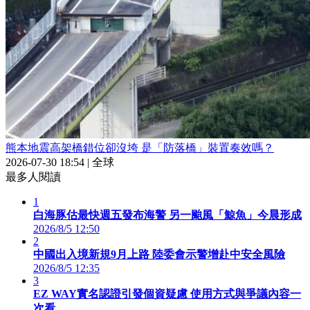
熊本地震高架橋錯位卻沒垮 是「防落橋」裝置奏效嗎？
2026-07-30 18:54
|
全球
最多人閱讀
1
白海豚估最快週五發布海警 另一颱風「鯨魚」今晨形成
2026/8/5 12:50
2
中國出入境新規9月上路 陸委會示警增赴中安全風險
2026/8/5 12:35
3
EZ WAY實名認證引發個資疑慮 使用方式與爭議內容一
次看