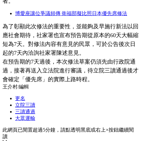
者。
博愛座讓位爭議頻傳 衛福部擬比照日本優先席修法
為了彰顯此次修法的重要性，並能夠及早施行新法以回
應社會期待，社家署也宣布預告期從原本的60天大幅縮
短為7天。對修法內容有意見的民眾，可於公告後次日
起的7天內洽詢社家署陳述意見。
在預告期的7天過後，本次修法草案仍須先由行政院通
過，接著再送入立法院進行審議，待立院三讀通過後才
會確定「優先席」的實際上路時程。
王介村
/
編輯
更名
立院三讀
三讀通過
大眾運輸
此網頁已閒置超過5分鐘，請點透明黑底或右上×按鈕繼續閱
讀