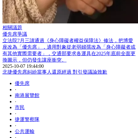
相關議題
優先席爭議
立法院7月三讀通過《身心障礙者權益保障法》修法，把博愛
座改為「優先席」，適用對象從老弱婦孺改為「身心障礙者或
有其他實際需要者」，交通部要求各運具在2025年底前全面更
換圖示，但仍發生讓座衝突。
2025-10-07 19:44:00
北捷優先席糾紛當事人還原經過 對引發議論致歉
優先席
·
南港展覽館
·
市民
·
捷運警察隊
·
公共運輸
·