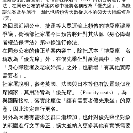
法，在同步公布的草案內容中擬將名稱改為「優先席」。為能
讓法案及早施行，因此也將預告天數從原本的60天大幅縮短為
7天。
為回應近期公車、捷運等大眾運輸上頻傳的博愛座讓座
爭議，衛福部社家署今日預告將針對其法源《身心障礙
者權益保障法》第53條進行修法。
在同步公布的修正草案內容中，除把原本「博愛座」名
稱改為「優先席」外，在優先乘坐對象定義中，除了
「身心障礙者及老弱婦孺」之外，也新增「有其他實際
需要者」。
社家署說明，參考英國、法國與日本等也有設置類似座
席國家，其用語皆為「優先席」（Priority seats），為
與國際接軌，落實此座位「讓有需要者優先乘坐」的原
意，因此決定進行更名。
另外為因應有需求族群日漸增加，也針對優先乘坐對象
的範圍進行文字修正，擴大並納入更多其他有實際需要