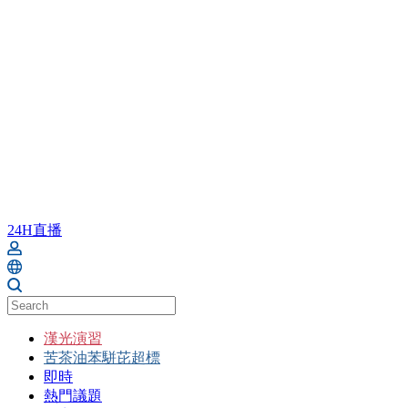
24H直播
漢光演習
苦茶油苯駢芘超標
即時
熱門議題