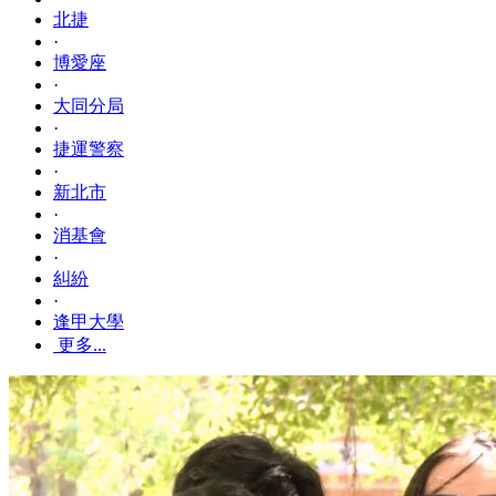
北捷
·
博愛座
·
大同分局
·
捷運警察
·
新北市
·
消基會
·
糾紛
·
逢甲大學
更多...