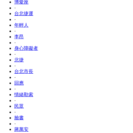
博愛座
·
台北捷運
·
年輕人
·
李昂
·
身心障礙者
·
北捷
·
台北市長
·
回應
·
情緒勒索
·
民眾
·
臉書
·
蔣萬安