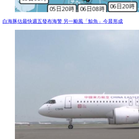
白海豚估最快週五發布海警 另一颱風「鯨魚」今晨形成