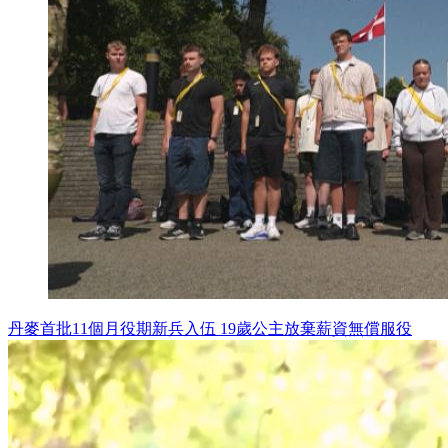
丹麥首批11個月役期新兵入伍 19歲公主放棄薪資無償服役