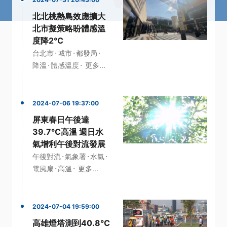
北北桃熱島效應擴大
北市擬策略盼體感溫
度降2℃
·
·
·
台北市
城市
都發局
·
·
降溫
體感溫度
更多...
2024-07-06 19:37:00
屏東春日午後達
39.7℃高溫 週日水
氣增利午後對流發展
·
·
·
午後對流
氣象署
水氣
·
·
電風扇
高溫
更多...
2024-07-04 19:59:00
高雄燈塔測到40.8℃