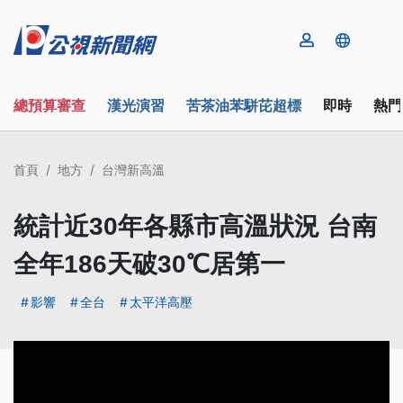
總預算審查
漢光演習
苦茶油苯駢芘超標
即時
熱門
首頁
地方
台灣新高溫
統計近30年各縣市高溫狀況 台南
全年186天破30℃居第一
影響
全台
太平洋高壓