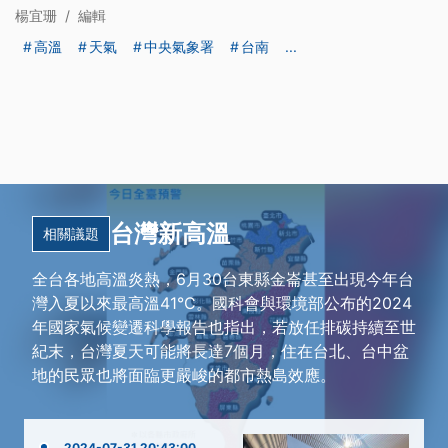
楊宜珊
/
編輯
高溫
天氣
中央氣象署
台南
...
台灣新高溫
相關議題
全台各地高溫炎熱，6月30台東縣金崙甚至出現今年台
灣入夏以來最高溫41°C。國科會與環境部公布的2024
年國家氣候變遷科學報告也指出，若放任排碳持續至世
紀末，台灣夏天可能將長達7個月，住在台北、台中盆
地的民眾也將面臨更嚴峻的都市熱島效應。
2024-07-31 20:43:00