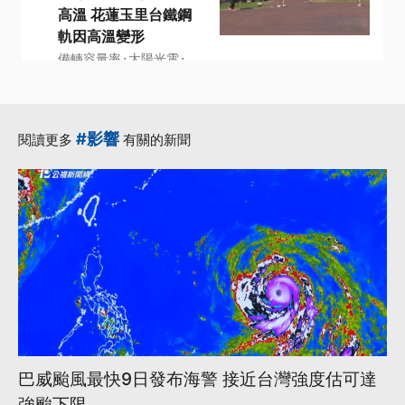
高溫 花蓮玉里台鐵鋼
軌因高溫變形
·
·
備轉容量率
太陽光電
·
·
·
用電量
花蓮玉里
高溫
更多...
#影響
閱讀更多
有關的新聞
巴威颱風最快9日發布海警 接近台灣強度估可達
強颱下限