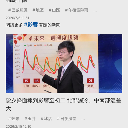
巴威颱風
地區
山區
午後雷陣雨
...
2026/7/6 11:51
#影響
閱讀更多
有關的新聞
除夕鋒面報到影響至初二 北部濕冷、中南部溫差
大
芒果
玉井
冰店
日夜溫差
...
2026/2/15 12:10