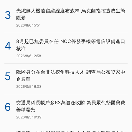
光纖無人機遺留纜線遍布森林 烏克蘭指控造成生態
3
隱憂
2026/8/6 15:51
8月起已無委員在任 NCC停發手機等電信設備進口
4
核准
2026/8/6 12:58
隱匿身分在台非法挖角科技人才 調查局公布17家中
5
企名單
2026/8/5 16:03
交通局科長帳戶多63萬遭疑收賄 為民眾代墊醫藥費
6
善舉曝光
2026/8/5 19:39