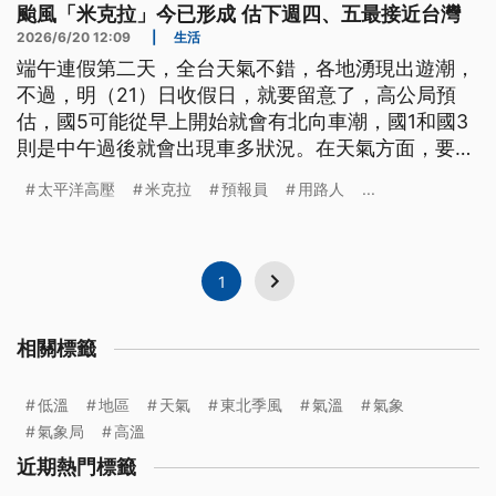
颱風「米克拉」今已形成 估下週四、五最接近台灣
2026/6/20 12:09
|
生活
端午連假第二天，全台天氣不錯，各地湧現出遊潮，
不過，明（21）日收假日，就要留意了，高公局預
估，國5可能從早上開始就會有北向車潮，國1和國3
則是中午過後就會出現車多狀況。在天氣方面，要留
意剛形成的颱風「米克拉」，氣象署預估，下週四
太平洋高壓
米克拉
預報員
用路人
...
（25日）、週五（26日）會最接近台灣，下星期太
平洋高壓的強弱，將影響颱風的路徑，目前不排除會
發布海警。
1
相關標籤
低溫
地區
天氣
東北季風
氣溫
氣象
氣象局
高溫
近期熱門標籤