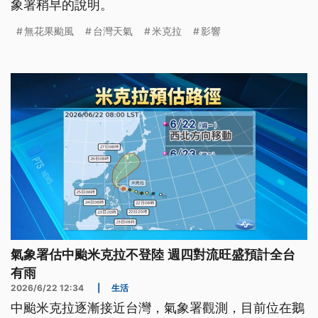
象署稍早的說明。
無花果颱風
台灣天氣
米克拉
影響
氣象署估中颱米克拉不登陸 週四對流旺盛預計全台
有雨
2026/6/22 12:34
|
生活
中颱米克拉逐漸接近台灣，氣象署觀測，目前位在鵝