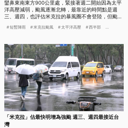
鑾鼻東南東方900公里處，緊接著週二開始因為太平
洋高壓減弱，颱風逐漸北轉，最靠近的時間點是週
三、週四，也評估米克拉的暴風圈不會登陸，但颱風
環流會影響全台天氣。
短暫陣雨
米克拉颱風
太平洋高壓
西半部
...
「米克拉」估最快明增為強颱 週三、週四最接近台
灣