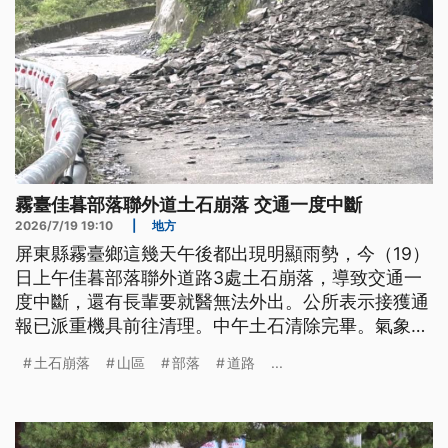
霧臺佳暮部落聯外道土石崩落 交通一度中斷
2026/7/19 19:10
|
地方
屏東縣霧臺鄉這幾天午後都出現明顯雨勢，今（19）
日上午佳暮部落聯外道路3處土石崩落，導致交通一
度中斷，還有長輩要就醫無法外出。公所表示接獲通
報已派重機具前往清理。中午土石清除完畢。氣象署
預估，南部不穩定的天氣恐怕還要持續到下週一。
土石崩落
山區
部落
道路
...