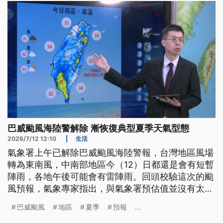
巴威颱風海陸警解除 漸恢復典型夏季天氣型態
2026/7/12 12:10
|
生活
氣象署上午已解除巴威颱風海陸警報，台灣地區風場
轉為東南風，中南部地區今（12）日都還是會有短暫
陣雨，各地午後可能會有雷陣雨。回頭校驗這次的颱
風預報，氣象專家指出，與氣象署預估值並沒有太大
差異，但民眾的居住地和對氣象資料的解讀，感受各
巴威颱風
地區
夏季
預報
...
有不同