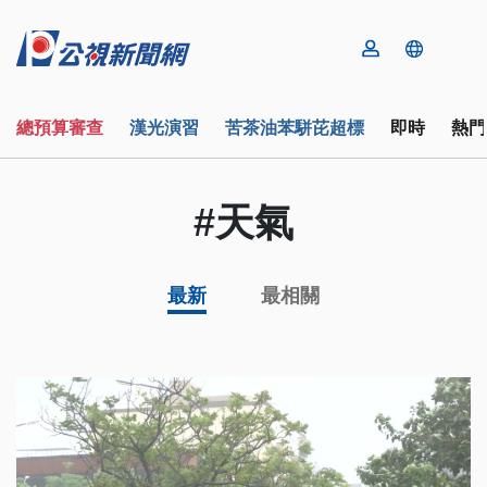
總預算審查
漢光演習
苦茶油苯駢芘超標
即時
熱門
#天氣
最新
最相關