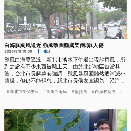
白海豚颱風逼近 強風致圍籬鷹架倒塌1人傷
2026/8/8 19:09
|
生活
颱風白海豚逼近，新北市淡水下午還出現龍捲風，所
到之處有不少東西被颳上天。由於北部地區首當其
衝，台北市長蔣萬安強調，颱風暴風圈雖然逐漸減小
趨緩，但仍不能輕忽；新北市長侯友宜認為，沿海將
是最大挑戰。
新北市長侯友宜
颱風白海豚
龍捲風
白海豚颱風
...