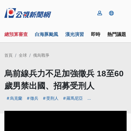
總預算審查
白海豚颱風
漢光演習
即時
熱門議題
首頁
全球
俄烏戰爭
烏前線兵力不足加強徵兵 18至60
歲男禁出國、招募受刑人
烏克蘭
徵兵
受刑人
羅馬尼亞
...