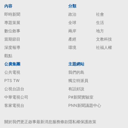
內容
分類
即時新聞
政治
社會
專題策展
全球
生活
數位敘事
兩岸
地方
當期節目
產經
文教科技
深度報導
環境
社福人權
觀點
公廣集團
主題網站
公共電視
我們的島
PTS TW
獨立特派員
公視台語台
有話好說
中華電視公司
P#新聞實驗室
客家電視台
PNN新聞議題中心
關於我們
更正啟事
最新消息
服務條款
隱私權保護政策