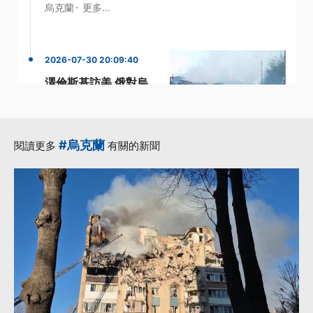
·
烏克蘭
更多...
2026-07-30 20:09:40
澤倫斯基訪美 俄對烏
發動空襲釀13死
·
·
巡弋飛彈
澤倫斯基
·
·
澤倫斯基
空襲
波蘭
#烏克蘭
閱讀更多
有關的新聞