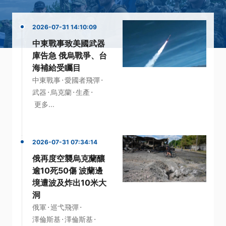
2026-07-31 14:10:09
中東戰事致美國武器
庫告急 俄烏戰爭、台
海補給受矚目
·
·
中東戰事
愛國者飛彈
·
·
·
武器
烏克蘭
生產
更多...
2026-07-31 07:34:14
俄再度空襲烏克蘭釀
逾10死50傷 波蘭邊
境遭波及炸出10米大
洞
·
·
俄軍
巡弋飛彈
·
·
澤倫斯基
澤倫斯基