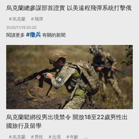
烏克蘭總參謀部首證實 以美遠程飛彈系統打擊俄
烏克蘭
飛彈
2025/11/19 20:20
#徵兵
閱讀更多
有關的新聞
烏克蘭鬆綁役男出境禁令 開放18至22歲男性出
國旅行及留學
烏克蘭
男性
出境
年齡
...