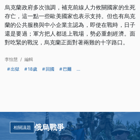
烏克蘭政府多次強調，補充前線人力攸關國家的生死
存亡，這一點一些歐美國家也表示支持。但也有烏克
蘭的公共服務與中小企業主認為，即使在戰時，日子
還是要過；軍方把人都送上戰場，勢必重創經濟。面
對吃緊的戰況，烏克蘭正面對著兩難的十字路口。
李怡慧
/
編輯
出獄
18歲
回國
巴爾
...
俄烏戰爭
相關議題