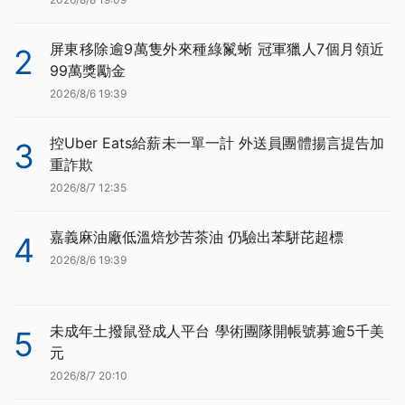
屏東移除逾9萬隻外來種綠鬣蜥 冠軍獵人7個月領近
2
99萬獎勵金
2026/8/6 19:39
控Uber Eats給薪未一單一計 外送員團體揚言提告加
3
重詐欺
2026/8/7 12:35
嘉義麻油廠低溫焙炒苦茶油 仍驗出苯駢芘超標
4
2026/8/6 19:39
未成年土撥鼠登成人平台 學術團隊開帳號募逾5千美
5
元
2026/8/7 20:10