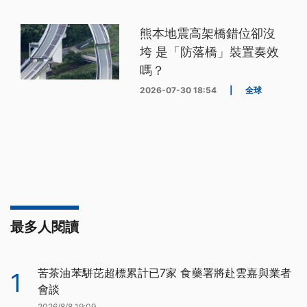
熊本地震高架橋錯位卻沒
垮 是「防落橋」裝置奏效
嗎？
2026-07-30 18:54
|
全球
最多人閱讀
苦茶油苯駢芘超標累計已7家 食藥署將赴雲嘉與業者
1
會談
2026/8/8 19:09