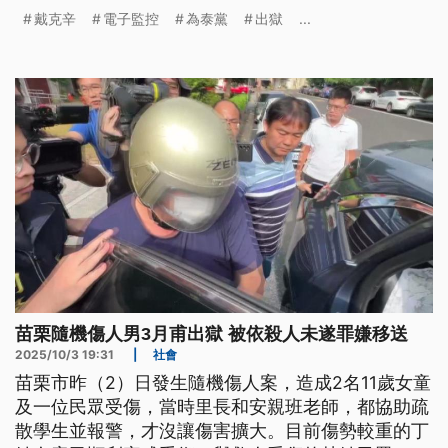
內，仍須配戴電子監控裝置。
戴克辛
電子監控
為泰黨
出獄
...
苗栗隨機傷人男3月甫出獄 被依殺人未遂罪嫌移送
2025/10/3 19:31
|
社會
苗栗市昨（2）日發生隨機傷人案，造成2名11歲女童
及一位民眾受傷，當時里長和安親班老師，都協助疏
散學生並報警，才沒讓傷害擴大。目前傷勢較重的丁