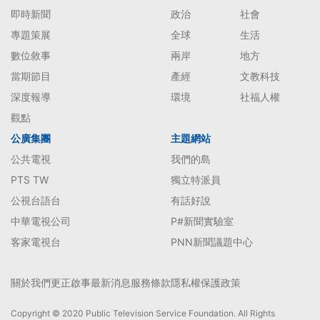
即時新聞
政治
社會
專題策展
全球
生活
數位敘事
兩岸
地方
當期節目
產經
文教科技
深度報導
環境
社福人權
觀點
公廣集團
主題網站
公共電視
我們的島
PTS TW
獨立特派員
公視台語台
有話好說
中華電視公司
P#新聞實驗室
客家電視台
PNN新聞議題中心
關於我們
更正啟事
最新消息
服務條款
隱私權保護政策
Copyright © 2020 Public Television Service Foundation. All Rights