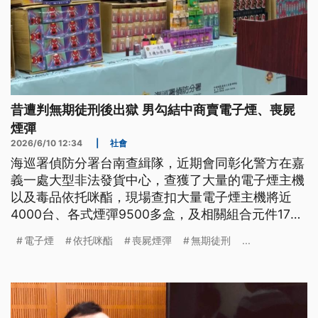
昔遭判無期徒刑後出獄 男勾結中商賣電子煙、喪屍
煙彈
2026/6/10 12:34
|
社會
海巡署偵防分署台南查緝隊，近期會同彰化警方在嘉
義一處大型非法發貨中心，查獲了大量的電子煙主機
以及毒品依托咪酯，現場查扣大量電子煙主機將近
4000台、各式煙彈9500多盒，及相關組合元件17
箱。加上嫌犯去（2025）年被查獲的電子煙主機，
電子煙
依托咪酯
喪屍煙彈
無期徒刑
...
估計市值超過6000萬元，累積遭查獲數量是近年來
最大規模，後續全案依違反《毒品危害防制條例》及
《菸害防制法》移送偵辦。