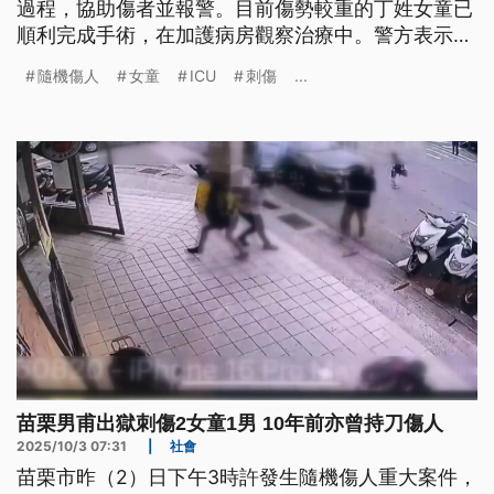
過程，協助傷者並報警。目前傷勢較重的丁姓女童已
順利完成手術，在加護病房觀察治療中。警方表示，
邱姓嫌犯今（2025）年3月出獄之後，依照「出獄人
隨機傷人
女童
ICU
刺傷
...
口管理辦法」，其實每個月都有加強訪視，如今再度
犯案，全案目前依殺人未遂偵辦當中。
苗栗男甫出獄刺傷2女童1男 10年前亦曾持刀傷人
2025/10/3 07:31
|
社會
苗栗市昨（2）日下午3時許發生隨機傷人重大案件，