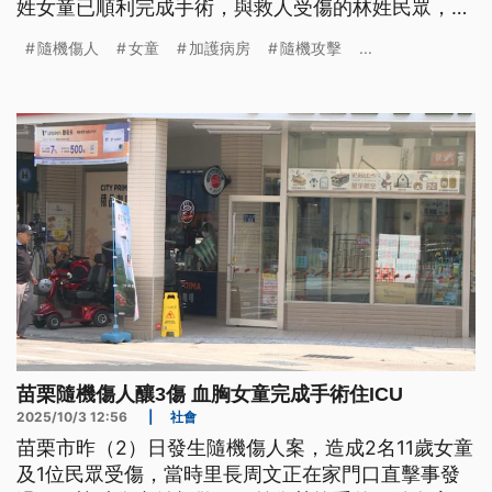
姓女童已順利完成手術，與救人受傷的林姓民眾，都
還在加護病房觀察治療中。警方表示，邱姓嫌犯今
隨機傷人
女童
加護病房
隨機攻擊
...
（2025）年3月出獄之後，依照《出獄人口管理辦
法》，每個月有加強訪視，3日下午已依殺人未遂罪
嫌移送苗栗地檢署。
苗栗隨機傷人釀3傷 血胸女童完成手術住ICU
2025/10/3 12:56
|
社會
苗栗市昨（2）日發生隨機傷人案，造成2名11歲女童
及1位民眾受傷，當時里長周文正在家門口直擊事發