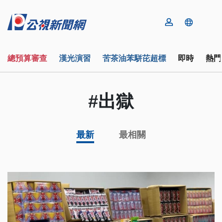
總預算審查
漢光演習
苦茶油苯駢芘超標
即時
熱門
#出獄
最新
最相關