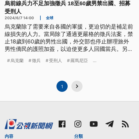
烏前線兵力不足加強徵兵 18至60歲男禁出國、招募
受刑人
2024/6/7 14:00
|
全球
烏克蘭除了需要來自各國的軍援，更迫切的是補足前
線損失的人力。當局除了通過更嚴格的徵兵法案，禁
止18歲到60歲的男性出國，外交部也停止辦理旅外
男性僑民的護照加簽，以迫使更多人回國當兵。另
外，招募的工作也伸向監獄裡的受刑人。
烏克蘭
徵兵
受刑人
羅馬尼亞
...
1
內容
分類