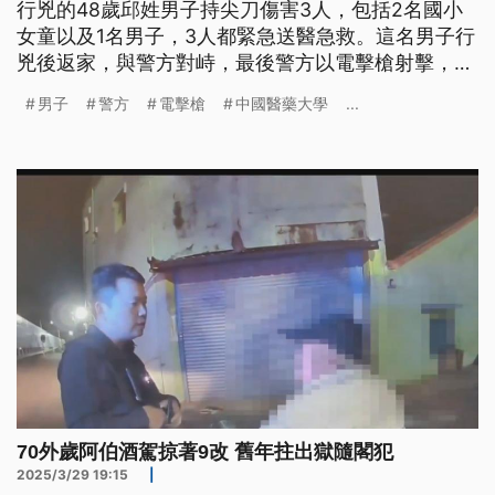
行兇的48歲邱姓男子持尖刀傷害3人，包括2名國小
女童以及1名男子，3人都緊急送醫急救。這名男子行
兇後返家，與警方對峙，最後警方以電擊槍射擊，將
他壓制逮捕。警方查出，他在2015年時也曾經在超
男子
警方
電擊槍
中國醫藥大學
...
商刺傷4人，今（2025）年3月才服刑期滿，行兇動
機還要調查。
70外歲阿伯酒駕掠著9改 舊年拄出獄隨閣犯
2025/3/29 19:15
|