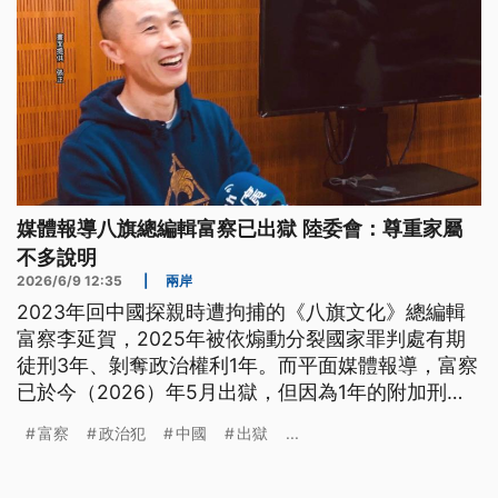
媒體報導八旗總編輯富察已出獄 陸委會：尊重家屬
不多說明
2026/6/9 12:35
|
兩岸
2023年回中國探親時遭拘捕的《八旗文化》總編輯
富察李延賀，2025年被依煽動分裂國家罪判處有期
徒刑3年、剝奪政治權利1年。而平面媒體報導，富察
已於今（2026）年5月出獄，但因為1年的附加刑，
遭中共當局限制出境，仍無法回台。陸委會指出，為
富察
政治犯
中國
出獄
...
尊重家屬意見，不對本案進行說明。海基會則表示，
期待富察可早日返台，後續將依家屬意願與需求，隨