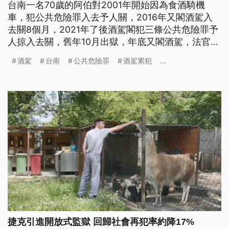
台南一名70歲的阿伯對2001年開始因為食酒騎機
車，犯公共危險罪入去予人關，2016年又閣酒駕入
去關8個月，2021年了後酒駕閣犯三條公共危險罪予
人掠入去關，舊年10月出獄，年底又閣酒駕，法官認
定這个阿伯無因為進前入獄學著教示，這改共判刑7
酒駕
台南
公共危險罪
酒駕累犯
...
個月。（這條新聞標題、前言是臺語文。）
捷克引進開放式監獄 回歸社會再犯率約降17%