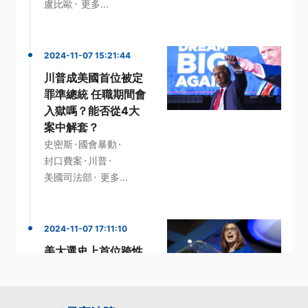
·
盧比歐
更多...
2024-11-07 15:21:44
川普成美國首位被定
罪準總統 任職期間會
入獄嗎？能否從4大
案中解套？
·
·
史密斯
國會暴動
·
·
封口費案
川普
·
美國司法部
更多...
2024-11-07 17:11:10
美大選史上首位跨性
別眾議員出線 承諾持
續推動捍衛生育自由
政策