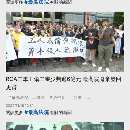
#最高法院
閱讀更多
有關的新聞
·
Donald Trump
·
Joe Biden
·
Nancy Pelosi
國會議員
·
·
跨性別
更多...
RCA二軍工傷二審少判逾6億元 最高院廢棄發回
更審
最高法院
RCA
受害者
判決
...
2024/11/15 12:31
#最高法院
閱讀更多
有關的新聞