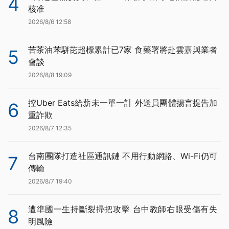
4
核准
2026/8/6 12:58
苦茶油苯駢芘超標累計已7家 食藥署將赴雲嘉與業者
5
會談
2026/8/8 19:09
控Uber Eats給薪未一單一計 外送員團體揚言提告加
6
重詐欺
2026/8/7 12:35
台南團隊打造社區通訊鏈 不用行動網路、Wi-Fi仍可
7
傳輸
2026/8/7 19:40
遭準國一生持斷裂掃把攻擊 台中教師右眼受傷有失
8
明風險