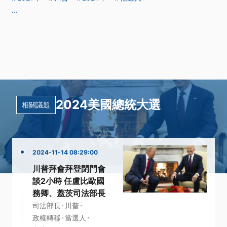
...
2024美國總統大選
相關議題
2024-11-14 08:29:00
川普拜會拜登閉門會
談2小時 任盧比歐國
務卿、蓋茨司法部長
·
·
司法部長
川普
·
·
政權轉移
當選人