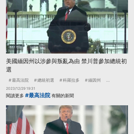
美國緬因州以涉參與叛亂為由 禁川普參加總統初
選
最高法院
總統初選
科羅拉多
緬因州
...
2023/12/29 19:31
#最高法院
閱讀更多
有關的新聞