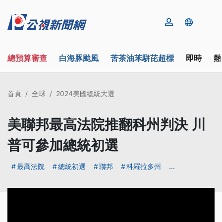
總預算審查
白海豚颱風
苦茶油苯駢芘超標
即時
熱
首頁
全球
2024美國總統大選
美聯邦最高法院推翻科州判決 川
普可參加總統初選
最高法院
總統初選
聯邦
科羅拉多州
...