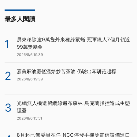
最多人閱讀
屏東移除逾9萬隻外來種綠鬣蜥 冠軍獵人7個月領近
1
99萬獎勵金
2026/8/6 19:39
嘉義麻油廠低溫焙炒苦茶油 仍驗出苯駢芘超標
2
2026/8/6 19:39
光纖無人機遺留纜線遍布森林 烏克蘭指控造成生態
3
隱憂
2026/8/6 15:51
8月起已無委員在任 NCC停發手機等電信設備進口