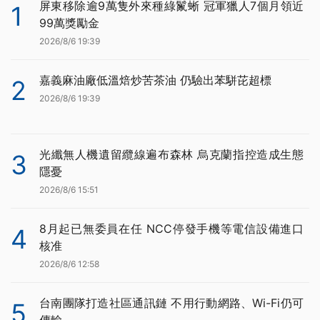
屏東移除逾9萬隻外來種綠鬣蜥 冠軍獵人7個月領近
1
99萬獎勵金
2026/8/6 19:39
嘉義麻油廠低溫焙炒苦茶油 仍驗出苯駢芘超標
2
2026/8/6 19:39
光纖無人機遺留纜線遍布森林 烏克蘭指控造成生態
3
隱憂
2026/8/6 15:51
8月起已無委員在任 NCC停發手機等電信設備進口
4
核准
2026/8/6 12:58
台南團隊打造社區通訊鏈 不用行動網路、Wi-Fi仍可
5