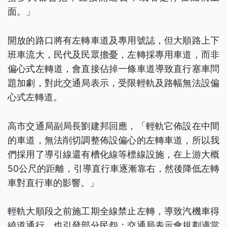
面。」
開放的路口將有左轉車道及專用號誌，但大順路上下
班車流大，民代及民眾擔憂，左轉採專用車道，而非
偏心式左轉道，會直接佔掉一條車道導致直行塞車問
題加劇，對此交通局表示，受限輕軌及路幅無法設偏
心式左轉道。
高市交通局副局長劉建邦回應，「輕軌它佈設在中間
的車道，無法削切調整佈設偏心的左轉車道，所以我
們採用了導引線還有槽化線等標線設施，在上游大概
50公尺的距離，引導直行車逐漸靠右，然後降低左轉
車對直行車的影響。」
輕軌大順段之前施工期全線禁止左轉，導致汽機車得
繞道通行，也引發部分民怨；交通局表示會規劃適當