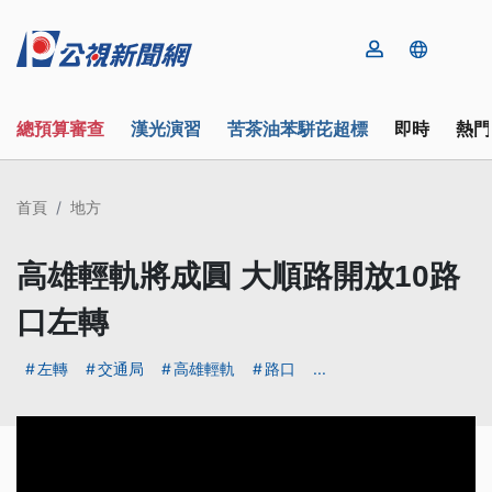
總預算審查
漢光演習
苦茶油苯駢芘超標
即時
熱門
首頁
地方
高雄輕軌將成圓 大順路開放10路
口左轉
左轉
交通局
高雄輕軌
路口
...