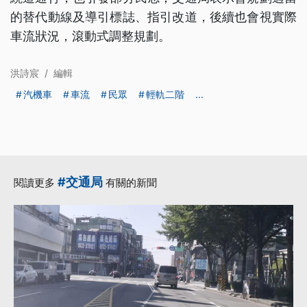
的替代動線及導引標誌、指引改道，後續也會視實際
車流狀況，滾動式調整規劃。
洪詩宸
/
編輯
汽機車
車流
民眾
輕軌二階
...
#交通局
閱讀更多
有關的新聞