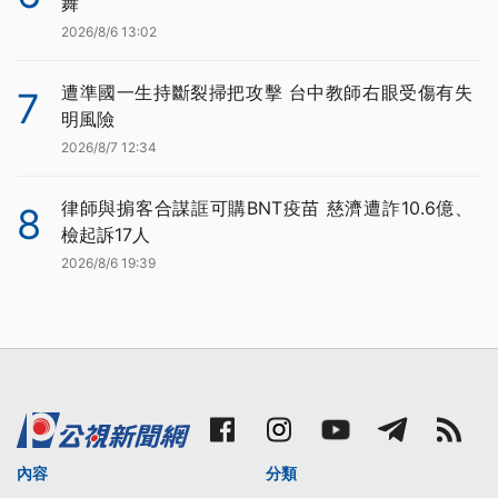
舞
2026/8/6 13:02
遭準國一生持斷裂掃把攻擊 台中教師右眼受傷有失
7
明風險
2026/8/7 12:34
律師與掮客合謀誆可購BNT疫苗 慈濟遭詐10.6億、
8
檢起訴17人
2026/8/6 19:39
內容
分類