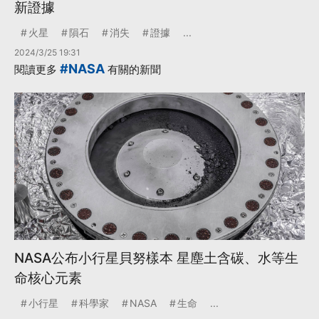
新證據
火星
隕石
消失
證據
...
2024/3/25 19:31
#NASA
閱讀更多
有關的新聞
NASA公布小行星貝努樣本 星塵土含碳、水等生
命核心元素
小行星
科學家
NASA
生命
...