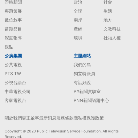
即時新聞
政治
社會
專題策展
全球
生活
數位敘事
兩岸
地方
當期節目
產經
文教科技
深度報導
環境
社福人權
觀點
公廣集團
主題網站
公共電視
我們的島
PTS TW
獨立特派員
公視台語台
有話好說
中華電視公司
P#新聞實驗室
客家電視台
PNN新聞議題中心
關於我們
更正啟事
最新消息
服務條款
隱私權保護政策
Copyright © 2020 Public Television Service Foundation. All Rights
Reserved.