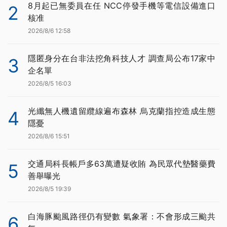
8月起已無委員在任 NCC停發手機等電信設備進口
2
核准
2026/8/6 12:58
隱匿身分在台非法挖角科技人才 調查局公布17家中
3
企名單
2026/8/5 16:03
光纖無人機遺留纜線遍布森林 烏克蘭指控造成生態
4
隱憂
2026/8/6 15:51
交通局科長帳戶多63萬遭疑收賄 為民眾代墊醫藥費
5
善舉曝光
2026/8/5 19:39
白海豚颱風路徑仍有變數 氣象署：不會形成三颱共
6