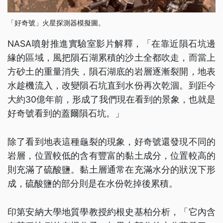
「好奇號」火星探測器模擬圖。
NASA噴射推進實驗室影片解釋，「在靠近隕石坑邊
緣的區域，風把隕石湖累積的沙土全都吹走，而當上
方砂土的重量消失，隕石湖底的岩層逐漸裂開，地表
水趁機流入，改變隕石坑直到水份再次乾涸。到距今
大約30億年前，形成了我們現在看到的景象，也就是
好奇號看到的蓋爾隕石坑。」
除了看到地表這種龜裂的現象，好奇號還發現不同的
岩層，位置較低的含有豐富的黏土成分，位置較高的
則充滿了硫酸鹽。黏土層通常在充滿水分的狀況下形
成，硫酸鹽的部分則是在水份乾掉後累積。
印第安納大學地質學教授約根史基柏分析，「它內含