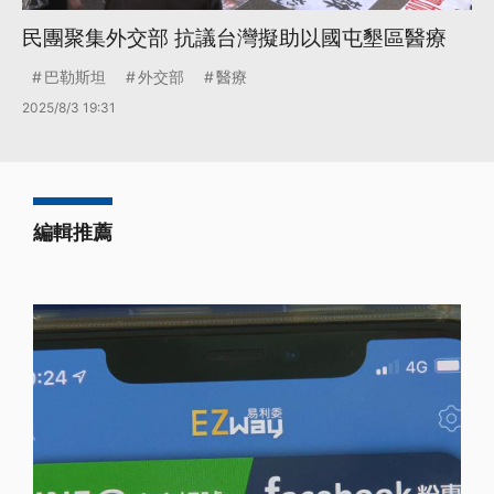
民團聚集外交部 抗議台灣擬助以國屯墾區醫療
巴勒斯坦
外交部
醫療
2025/8/3 19:31
編輯推薦