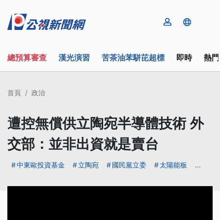
總預算審查
漢光演習
苦茶油苯駢芘超標
即時
熱門
首頁
政治
遭控無償供立陶宛半導體技術 外
交部：並非出資就是賣台
中東歐投資基金
立陶宛
國民黨立委
太陽能板
...