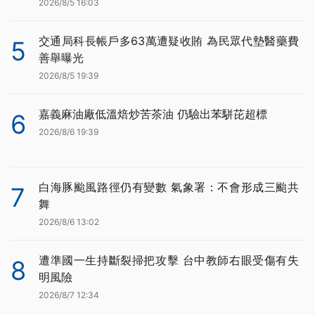
2026/8/5 16:03
交通局科長帳戶多63萬遭疑收賄 為民眾代墊醫藥費
5
善舉曝光
2026/8/5 19:39
嘉義麻油廠低溫焙炒苦茶油 仍驗出苯駢芘超標
6
2026/8/6 19:39
白海豚颱風路徑仍有變數 氣象署：不會形成三颱共
7
舞
2026/8/6 13:02
遭準國一生持斷裂掃把攻擊 台中教師右眼受傷有失
8
明風險
2026/8/7 12:34