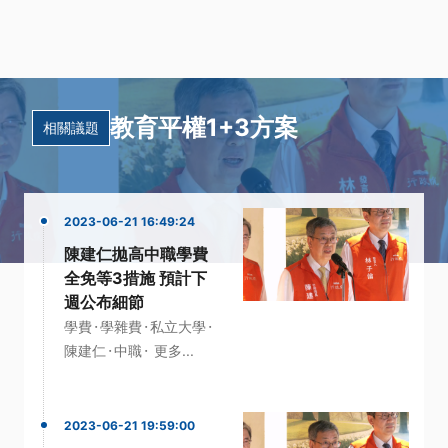
教育平權1+3方案
相關議題
2023-06-21 16:49:24
陳建仁拋高中職學費
全免等3措施 預計下
週公布細節
·
·
·
學費
學雜費
私立大學
·
·
陳建仁
中職
更多...
2023-06-21 19:59:00