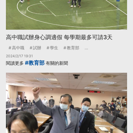
高中職試辦身心調適假 每學期最多可請3天
高中職
試辦
學生
教育部
...
2024/2/17 19:31
#教育部
閱讀更多
有關的新聞