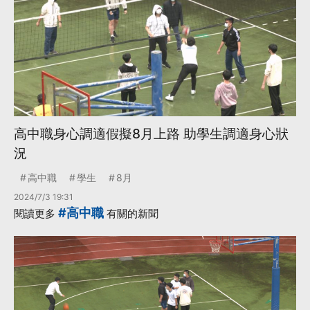
高中職身心調適假擬8月上路 助學生調適身心狀
況
高中職
學生
8月
2024/7/3 19:31
#高中職
閱讀更多
有關的新聞