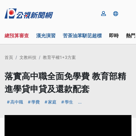
總預算審查
漢光演習
苦茶油苯駢芘超標
即時
熱門
首頁
文教科技
教育平權1+3方案
落實高中職全面免學費 教育部精
進學貸申貸及還款配套
高中職
學費
家庭
學生
...