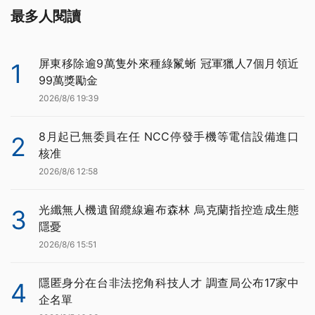
最多人閱讀
屏東移除逾9萬隻外來種綠鬣蜥 冠軍獵人7個月領近
1
99萬獎勵金
2026/8/6 19:39
8月起已無委員在任 NCC停發手機等電信設備進口
2
核准
2026/8/6 12:58
光纖無人機遺留纜線遍布森林 烏克蘭指控造成生態
3
隱憂
2026/8/6 15:51
隱匿身分在台非法挖角科技人才 調查局公布17家中
4
企名單