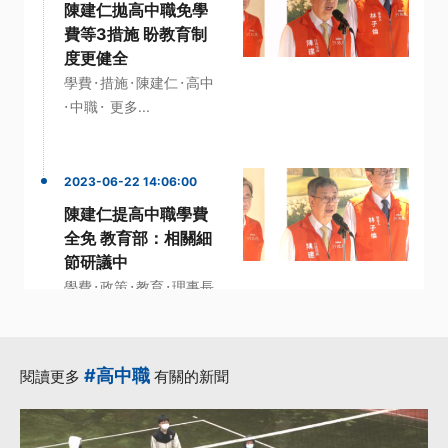
陳建仁拋高中職免學
費等3措施 盼教育制
度更健全
·
·
·
學費
措施
陳建仁
高中
·
·
中職
更多...
2023-06-22 14:06:00
陳建仁提高中職學費
全免 教育部：相關細
節研議中
·
·
·
學費
政策
教育
理事長
·
·
行政院長
更多...
#高中職
閱讀更多
有關的新聞