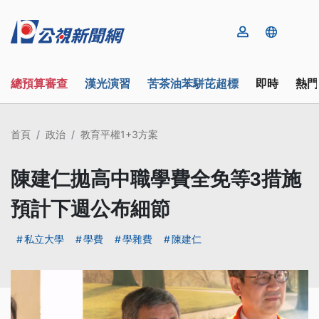
總預算審查
漢光演習
苦茶油苯駢芘超標
即時
熱門
首頁
政治
教育平權1+3方案
陳建仁拋高中職學費全免等3措施
預計下週公布細節
私立大學
學費
學雜費
陳建仁