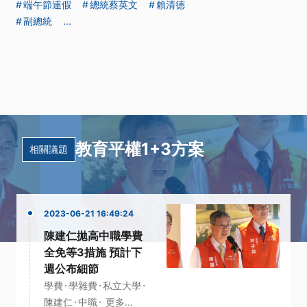
端午節連假
總統蔡英文
賴清德
副總統
...
教育平權1+3方案
相關議題
2023-06-21 16:49:24
陳建仁拋高中職學費
全免等3措施 預計下
週公布細節
·
·
·
學費
學雜費
私立大學
·
·
陳建仁
中職
更多...