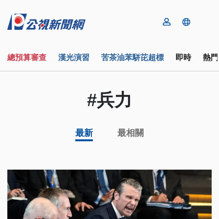
總預算審查
漢光演習
苦茶油苯駢芘超標
即時
熱門
#兵力
最新
最相關