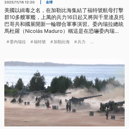
2025/11/16 12:20
|
全球
美國以緝毒之名，在加勒比海集結了福特號航母打擊
群10多艘軍艦，上萬的兵力16日起又將與千里達及托
巴哥共和國展開新一輪聯合軍事演習。委內瑞拉總統
馬杜羅（Nicolás Maduro）稱這是在恐嚇委內瑞
拉，威脅區域的和平與穩定。
委內瑞拉
福特號
加勒比海
兵力
...