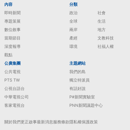
內容
分類
即時新聞
政治
社會
專題策展
全球
生活
數位敘事
兩岸
地方
當期節目
產經
文教科技
深度報導
環境
社福人權
觀點
公廣集團
主題網站
公共電視
我們的島
PTS TW
獨立特派員
公視台語台
有話好說
中華電視公司
P#新聞實驗室
客家電視台
PNN新聞議題中心
關於我們
更正啟事
最新消息
服務條款
隱私權保護政策