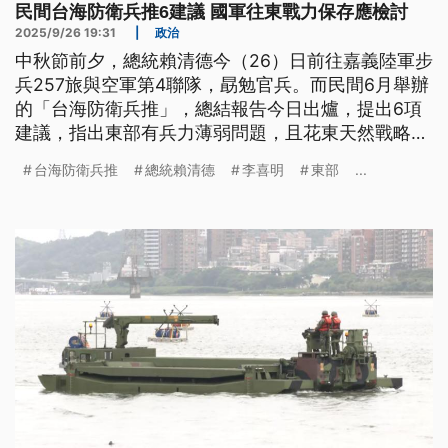
民間台海防衛兵推6建議 國軍往東戰力保存應檢討
2025/9/26 19:31
|
政治
中秋節前夕，總統賴清德今（26）日前往嘉義陸軍步
兵257旅與空軍第4聯隊，勗勉官兵。而民間6月舉辦
的「台海防衛兵推」，總結報告今日出爐，提出6項
建議，指出東部有兵力薄弱問題，且花東天然戰略屏
障優勢逐漸喪失，國軍往東部實施戰力保存的作法值
台海防衛兵推
總統賴清德
李喜明
東部
...
得慎重檢討。