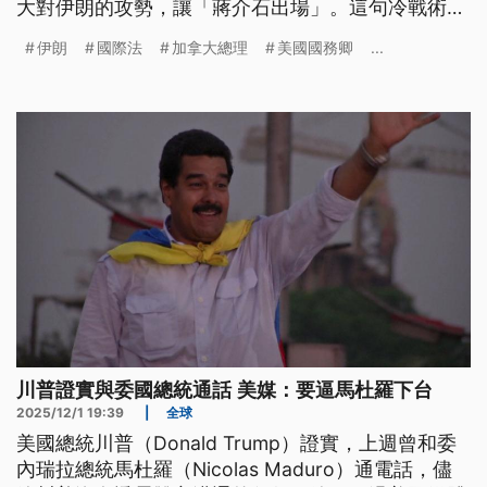
大對伊朗的攻勢，讓「蔣介石出場」。這句冷戰術
語，是即將動用壓倒性武力的委婉說法。不過加拿大
伊朗
國際法
加拿大總理
美國國務卿
...
和德國領袖都警告，攻打伊朗的行動違反國際法。
川普證實與委國總統通話 美媒：要逼馬杜羅下台
2025/12/1 19:39
|
全球
美國總統川普（Donald Trump）證實，上週曾和委
內瑞拉總統馬杜羅（Nicolas Maduro）通電話，儘