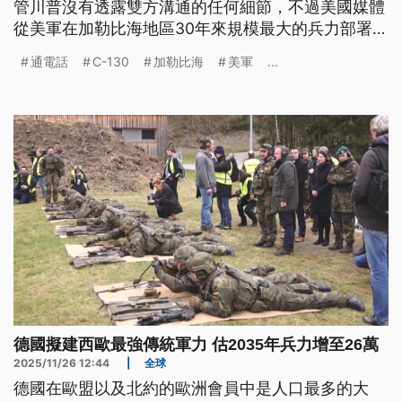
管川普沒有透露雙方溝通的任何細節，不過美國媒體
從美軍在加勒比海地區30年來規模最大的兵力部署判
斷，這通電話就是美國給馬杜羅的最後通牒，要馬杜
通電話
C-130
加勒比海
美軍
...
羅自行下台、流亡海外。
德國擬建西歐最強傳統軍力 估2035年兵力增至26萬
2025/11/26 12:44
|
全球
德國在歐盟以及北約的歐洲會員中是人口最多的大