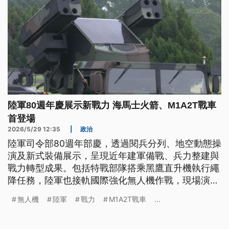
陸軍80週年慶展示新戰力 海馬士火箭、M1A2T戰車
首登場
2026/5/29 12:35
|
政治
陸軍司令部80週年部慶，透過閱兵分列、地空動態操
演及新式裝備展示，呈現近年建軍備戰、兵力整建與
戰力轉型成果。包括特戰部隊搭乘黑鷹直升機執行繩
降任務，陸軍也接軌國際強化無人機作戰，現場演練
偵蒐、自殺攻擊、投彈任務；另外，陸軍展示兵力轉
無人機
陸軍
戰力
M1A2T戰車
...
型成果，新式武器裝備全數到齊，包括海馬士多管火
箭、M1A2T戰車，首度在閱兵分列式亮相。