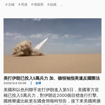
陸海空及網路、太空領域的對抗。不過相較俄羅斯已
北極
周邊
俄羅斯
組織
...
經有數十年的布局，歐美的行動仍然明顯落後。
美打伊朗已投入5萬兵力 加、德領袖指美違反國際法
2026/3/4 20:09
|
全球
美國和以色列聯手攻打伊朗進入第5日，美國軍方宣
稱已投入5萬兵力，對伊朗近2000個目標進行打擊。
國務卿盧比歐更在國會簡報時預告，接下來美國將擴