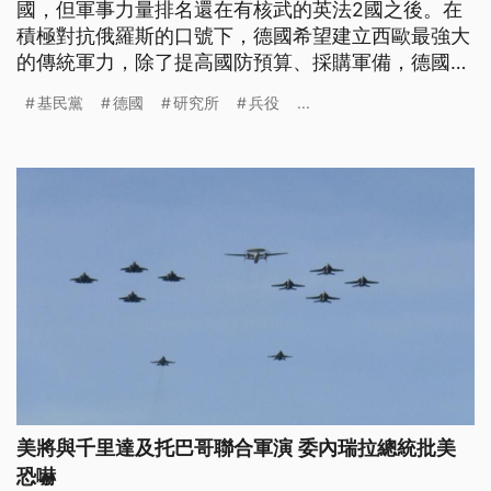
國，但軍事力量排名還在有核武的英法2國之後。在
積極對抗俄羅斯的口號下，德國希望建立西歐最強大
的傳統軍力，除了提高國防預算、採購軍備，德國執
政聯盟各黨日前也達成協議，以募兵為優先，但也不
基民黨
德國
研究所
兵役
...
排除徵兵，預計2035年把兵力規模從現有的18萬多
人增加到26萬人，還將新增20萬預備役。
美將與千里達及托巴哥聯合軍演 委內瑞拉總統批美
恐嚇