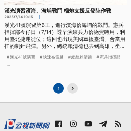
漢光演習濱海、海埔戰鬥 榴炮支援反登陸作戰
2025/7/14 19:15
|
漢光41號演習第6工，進行濱海佮海埔的戰鬥。憲兵
指揮部今仔日（7/14）透早演練兵力佮物資轉用，利
用臺北捷運徙位；這回也出現美國軍援臺灣、會當用
扛的刺針飛彈。另外，總統賴清德也去到高雄，坐快
速佈雷艇，視查水雷作業。（新聞標題、導言為台語
漢光41號演習
快速布雷艇
總統賴清德
憲兵指揮部
文）
...
1