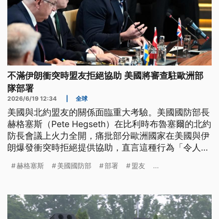
不滿伊朗衝突時盟友拒絕協助 美國將審查駐歐洲部
隊部署
2026/6/19 12:34
|
全球
美國與北約盟友的關係面臨重大考驗。美國國防部長
赫格塞斯（Pete Hegseth）在比利時布魯塞爾的北約
防長會議上火力全開，痛批部分歐洲國家在美國與伊
朗爆發衝突時拒絕提供協助，直言這種行為「令人羞
恥」。赫格塞斯同時宣布，美國將在未來半年內重新
赫格塞斯
美國國防部
部署
盟友
...
檢視並評估美軍在歐洲的部署規模，積極推動「北約
3.0」轉型。面對美方強烈不滿，北約秘書長呂特
（Mark Rutte）緩頰，表示完全認同聯盟需要進行現
代化重啟。