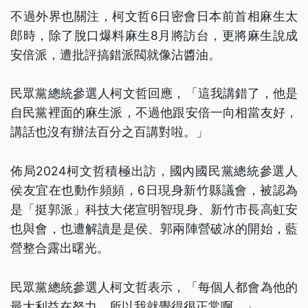
不過外界也關注，柯文哲6日密會日本前首相麻生太
郎時，除了脫口爆料麻生8月將訪台，更將麻生說成
安倍派，遭批評搞錯派閥就像沾醬油。
民眾黨總統參選人柯文哲回應，「這我講錯了，他是
自民黨裡面的麻生派，不過他跟安倍一向相當友好，
講話也沒有辦法百分之百講對啦。」
佈局2024柯文哲積極出訪，國內國民黨總統參選人
侯友宜在也動作頻頻，6日現身新竹縣議會，被認為
是「挺郭派」科技大佬宣明智現身、新竹市長高虹安
也與會，也遭解讀是是侯、郭兩陣營破冰的開始，藍
營整合露出曙光。
民眾黨總統參選人柯文哲表示，「每個人都會為他的
最大利益在努力，所以我就覺得很正常啊。」