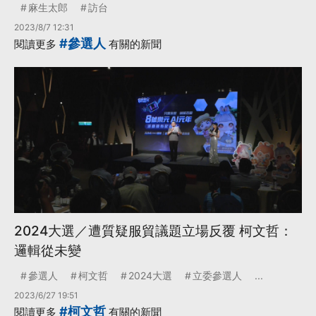
麻生太郎
訪台
2023/8/7 12:31
#參選人
閱讀更多
有關的新聞
2024大選／遭質疑服貿議題立場反覆 柯文哲：
邏輯從未變
參選人
柯文哲
2024大選
立委參選人
...
2023/6/27 19:51
#柯文哲
閱讀更多
有關的新聞