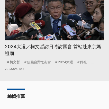
2024大選／柯文哲訪日將訪國會 首站赴東京媽
祖廟
柯文哲
信賴台灣之友會
2024大選
媽祖
...
2023/6/4 19:31
編輯推薦