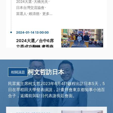
·
·
2024大選
大橋光夫
·
日本台灣交流協會
·
·
當選人
賴清德
更多...
2024-01-14 13:00:00
2024大選／台中6席
立委成功翻轉 盧秀燕
助攻好評
·
·
中二選區
區域立委
·
·
·
當選人
盧秀燕
立委
柯文哲訪日本
更多...
相關議題
民眾黨主席柯文哲2023年6月4日啟程出訪日本5天，5
日在早稻田大學發表演說，計畫拜會東京都知事小池百
合子，返國前與駐日代表謝長廷會面。