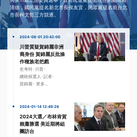
清德，國民黨提名新北市長侯友宜，民眾黨提名前台北
市長柯文哲三方競逐。
2024-08-01 20:42:00
川普質疑賀錦麗非洲
裔身份 賀錦麗反批操
作種族老把戲
·
·
史考特
川普
·
·
總統候選人
記者
·
賀錦麗
更多...
2024-01-14 12:49:26
2024大選／布林肯賀
賴蕭勝選 美近期將組
團訪台