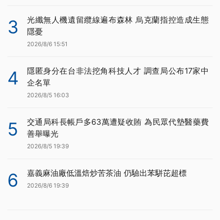
光纖無人機遺留纜線遍布森林 烏克蘭指控造成生態
3
隱憂
2026/8/6 15:51
隱匿身分在台非法挖角科技人才 調查局公布17家中
4
企名單
2026/8/5 16:03
交通局科長帳戶多63萬遭疑收賄 為民眾代墊醫藥費
5
善舉曝光
2026/8/5 19:39
嘉義麻油廠低溫焙炒苦茶油 仍驗出苯駢芘超標
6
2026/8/6 19:39