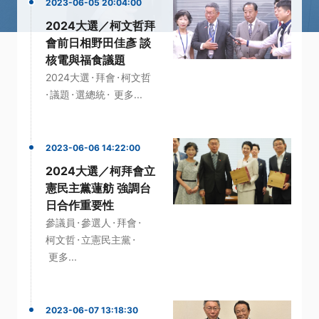
2023-06-05 20:04:00
2024大選／柯文哲拜
會前日相野田佳彥 談
核電與福食議題
·
·
2024大選
拜會
柯文哲
·
·
·
議題
選總統
更多...
2023-06-06 14:22:00
2024大選／柯拜會立
憲民主黨蓮舫 強調台
日合作重要性
·
·
·
參議員
參選人
拜會
·
·
柯文哲
立憲民主黨
更多...
2023-06-07 13:18:30