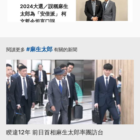
2024大選／誤稱麻生
太郎為「安倍派」 柯
文哲今坦言口誤
·
·
2024大選
參選人
·
·
柯文哲
麻生太郎
·
侯友宜
更多...
#麻生太郎
閱讀更多
有關的新聞
睽違12年 前日首相麻生太郎率團訪台