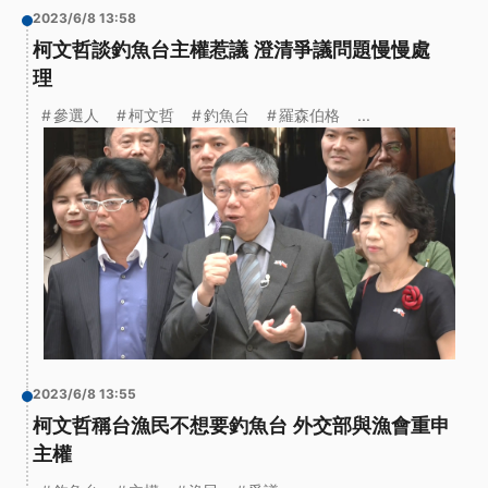
2023/6/8 13:58
柯文哲談釣魚台主權惹議 澄清爭議問題慢慢處
理
參選人
柯文哲
釣魚台
羅森伯格
...
2023/6/8 13:55
柯文哲稱台漁民不想要釣魚台 外交部與漁會重申
主權