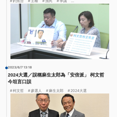
釣魚台
主權
漁民
爭議
...
2023/6/7 13:18
2024大選／誤稱麻生太郎為「安倍派」 柯文哲
今坦言口誤
柯文哲
參選人
麻生太郎
2024大選