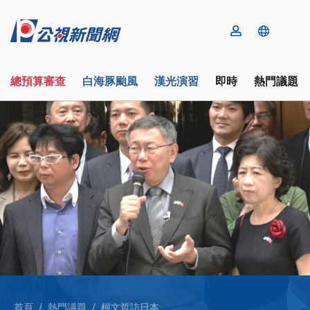
總預算審查
白海豚颱風
漢光演習
即時
熱門議題
首頁
熱門議題
柯文哲訪日本