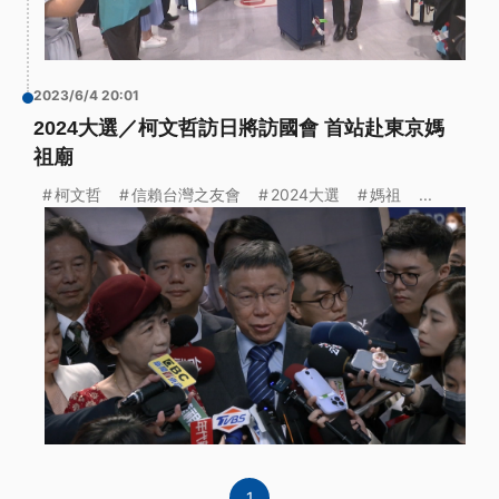
2023/6/4 20:01
2024大選／柯文哲訪日將訪國會 首站赴東京媽
祖廟
柯文哲
信賴台灣之友會
2024大選
媽祖
...
1