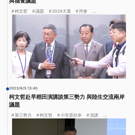
與福食議題
柯文哲
議題
2024大選
拜會
...
2023/6/5 13:45
柯文哲赴早稻田演講談第三勢力 與陸生交流兩岸
議題
第三勢力
柯文哲
小笠原欣幸
演講
...