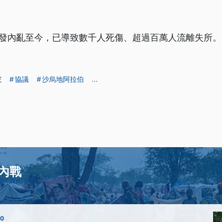
爆發內亂至今，已導致數千人死傷、超過百萬人流離失所。
院
協議
沙烏地阿拉伯
...
內戰
00