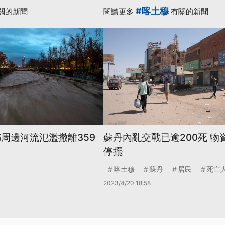
#喀土穆
關的新聞
閱讀更多
有關的新聞
都周邊河流氾濫撤離359
蘇丹內亂交戰已逾200死 物
停擺
喀土穆
蘇丹
居民
死亡
2023/4/20 18:58