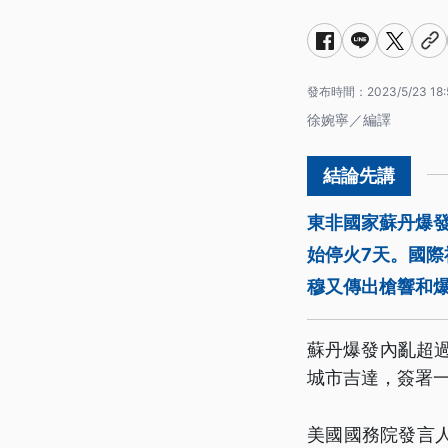
發布時間：
2023/5/23 18:
徐婉寧／編譯
東非國家蘇丹爆發
始停火7天。國
穆又傳出槍響和
蘇丹爆發內亂超
城市吉達，簽署一
美國國務院發言