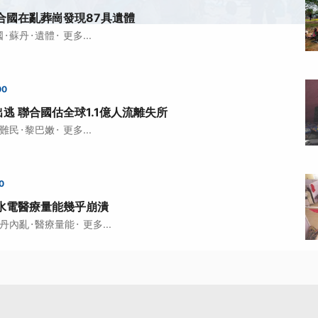
合國在亂葬崗發現87具遺體
·
·
·
國
蘇丹
遺體
更多...
00
逃 聯合國估全球1.1億人流離失所
·
·
難民
黎巴嫩
更多...
0
水電醫療量能幾乎崩潰
·
·
丹內亂
醫療量能
更多...