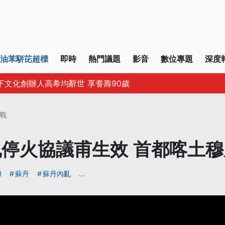
油苯駢芘超標
即時
熱門議題
影音
數位專題
深度
下文化創辦人高希均辭世 享耆壽90歲
戰
停火協議甫生效 首都喀土
穆
蘇丹
蘇丹內亂
...