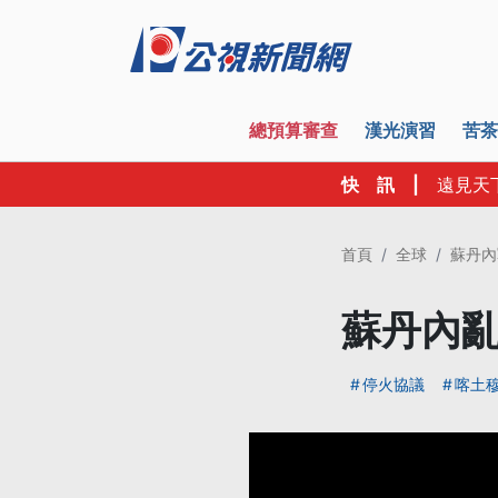
總預算審查
漢光演習
苦茶
快 訊
|
遠見天
首頁
全球
蘇丹內
蘇丹內亂
停火協議
喀土