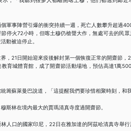
表示，「我聽到很多人都離開喀土穆，他們都逃到鄰近
個軍事陣營引爆的衝突持續一週，死亡人數攀升超過400
齋節停火72小時，但喀土穆仍槍聲大作，無處可去的民眾
聚活動被迫停止。
界，21日開始迎來疫後解封第一個恢復正常的開齋節，2
教育城體育館，成了開齋節活動場地，預估高達1萬50
館統籌蘇萊曼巴說道，「這提醒我們要珍惜相聚時刻，和
名穆斯林在境內最大的賈瑪清真寺度過開齋節。
斯林人口的國家印尼，22日在雅加達的阿茲哈清真寺舉行