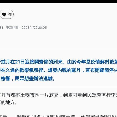
讚
31
更新時間：
2023/4/22 20:05
戒月在21日迎接開齋節的到來。由於今年是疫情解封後
浸在久違的歡樂氣氛裡。爆發內戰的蘇丹，宣布開齋節停火
出槍響，民眾想盡辦法逃離。
蘇丹首都喀土穆市區一片寂寥，到處可看到民眾帶著行李
厚的地方。