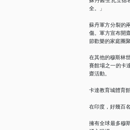
蘇丹醫生瓦立德
全。」
蘇丹軍方分裂的兩
傷。軍方宣布開
節歡樂的家庭團
在其他的穆斯林世
賽館場之一的卡達
齋活動。
卡達教育城體育
在印度，好幾百
擁有全球最多穆