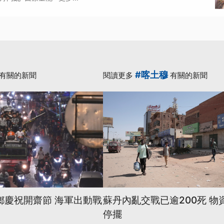
#喀土穆
有關的新聞
閱讀更多
有關的新聞
鄉慶祝開齋節 海軍出動戰
蘇丹內亂交戰已逾200死 物
停擺