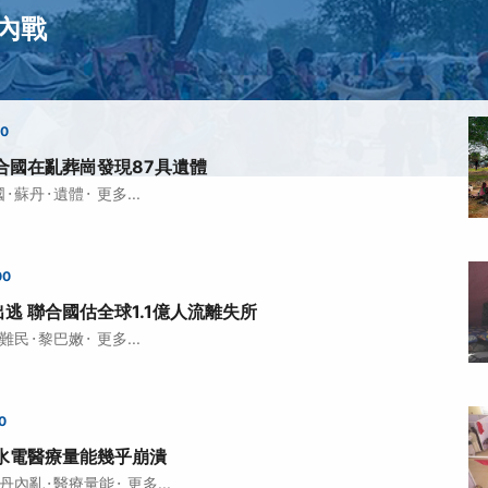
內戰
00
合國在亂葬崗發現87具遺體
·
·
·
國
蘇丹
遺體
更多...
00
逃 聯合國估全球1.1億人流離失所
·
·
難民
黎巴嫩
更多...
0
水電醫療量能幾乎崩潰
·
·
丹內亂
醫療量能
更多...