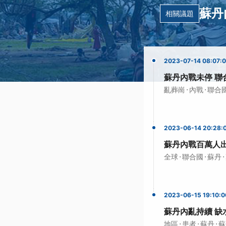
蘇丹
相關議題
2023-07-14 08:07:
蘇丹內戰未停 聯
·
·
亂葬崗
內戰
聯合
2023-06-14 20:28:
蘇丹內戰百萬人出
·
·
·
全球
聯合國
蘇丹
2023-06-15 19:10:0
蘇丹內亂持續 缺
·
·
·
地區
患者
蘇丹
蘇