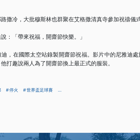
耶路撒冷，大批穆斯林也群聚在艾格撒清真寺參加祝禱儀
迪說：「帶來祝福，開齋節快樂。」
雅迪，在國際太空站錄製開齋節祝福。影片中的尼雅迪處
，他打趣說兩人為了開齋節換上最正式的服裝。
都
停火
世界盃足球賽
...