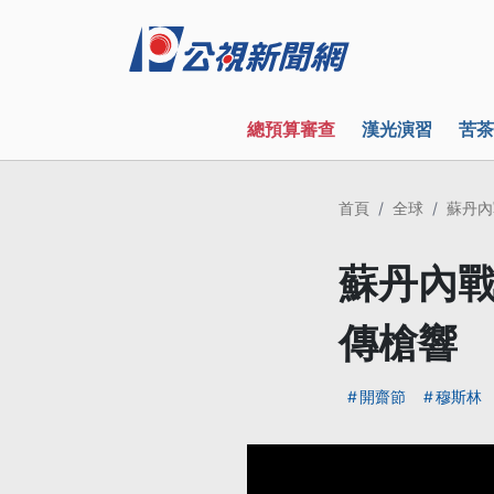
總預算審查
漢光演習
苦茶
首頁
全球
蘇丹內
蘇丹內戰
傳槍響
開齋節
穆斯林