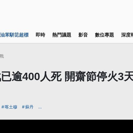
油苯駢芘超標
即時
熱門議題
影音
數位專題
深度
戰
已逾400人死 開齋節停火3
喀土穆
蘇丹
...