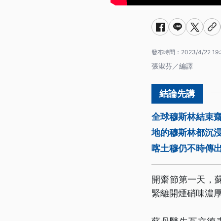
發布時間：
2023/4/22 19:
張淑芬／編譯
全球穆斯林結束齋
地的穆斯林都沉
喀土穆仍不時傳
開齋節第一天，
緊離開煙硝味濃