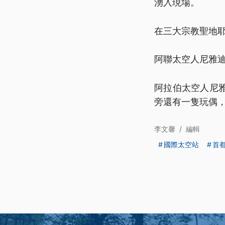
湧入現場。
在三大宗教聖地
阿聯太空人尼雅
阿拉伯太空人尼
旁還有一隻玩偶
李文馨
/
編輯
國際太空站
首