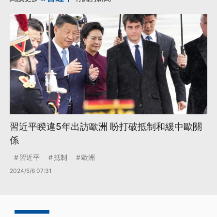
·
陸委會主委
更多...
習近平睽違5年出訪歐洲 盼打破抵制和緩中歐關
係
習近平
抵制
歐洲
2024/5/6 07:31