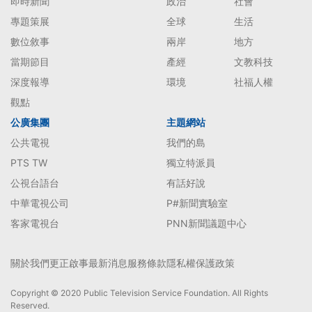
即時新聞
政治
社會
專題策展
全球
生活
數位敘事
兩岸
地方
當期節目
產經
文教科技
深度報導
環境
社福人權
觀點
公廣集團
主題網站
公共電視
我們的島
PTS TW
獨立特派員
公視台語台
有話好說
中華電視公司
P#新聞實驗室
客家電視台
PNN新聞議題中心
關於我們
更正啟事
最新消息
服務條款
隱私權保護政策
Copyright © 2020 Public Television Service Foundation. All Rights
Reserved.