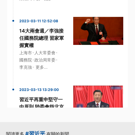
2023-03-11 12:52:08
14大兩會週／李強接
任國務院總理 習家軍
握實權
·
·
上海市
人大常委會
·
·
國務院
政治局常委
·
李克強
更多...
2023-03-13 13:29:00
習近平再重申堅守一
中原則 陸委會指北京
兩手策略【更新】
·
一中原則
中國國家主席
·
·
·
習近平
退役軍官
#習近平
閱讀更多
有關的新聞