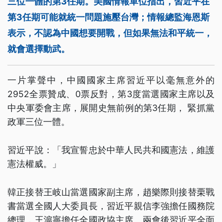
三位一體的第3任期。美國情報單位指出，習近平在
第3任期可能就統一問題施壓台灣；情報總監海恩斯
表示，不認為中國想要開戰，但如果無法和平統一，
就會選擇動武。
一片掌聲中，中國國家主席習近平以毫無意外的
2952全票贊成、0票反對，第3度當選國家主席以及
中央軍委會主席，展開史無前例的第3任期， 緊抓黨
政軍三位一體。
習近平說：「我宣誓忠於中華人民共和國憲法，維護
憲法權威。」
韓正接替王岐山當選國家副主席，趙樂際則接替栗戰
書當選全國人大委員長，習近平親信李強擔任國務院
總理，王滬寧擔任全國政協主席。兩會後習近平全面