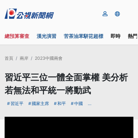
總預算審查
漢光演習
苦茶油苯駢芘超標
即時
熱門
首頁
兩岸
2023中國兩會
習近平三位一體全面掌權 美分析
若無法和平統一將動武
習近平
國家主席
和平
中國
...