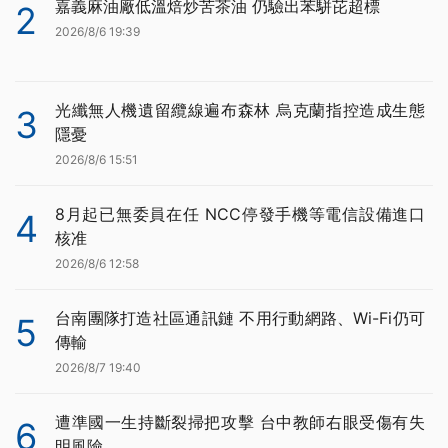
嘉義麻油廠低溫焙炒苦茶油 仍驗出苯駢芘超標
2
2026/8/6 19:39
光纖無人機遺留纜線遍布森林 烏克蘭指控造成生態
3
隱憂
2026/8/6 15:51
8月起已無委員在任 NCC停發手機等電信設備進口
4
核准
2026/8/6 12:58
台南團隊打造社區通訊鏈 不用行動網路、Wi-Fi仍可
5
傳輸
2026/8/7 19:40
遭準國一生持斷裂掃把攻擊 台中教師右眼受傷有失
6
明風險