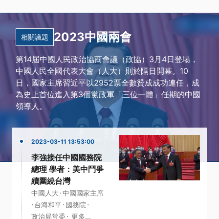
2023中國兩會
相關議題
第14屆中國人民政治協商會議（政協）3月4日登場，
中國人民全國代表大會（人大）則於隔日開幕。10
日，國家主席習近平以2952票全數贊成成功連任，成
為史上首位進入第3個黨政軍「三位一體」任期的中國
領導人。
2023-03-11 13:53:00
李強接任中國國務院
總理 學者：美中鬥爭
續圍繞台灣
·
中國人大
中國國家主席
·
·
·
台海和平
國務院
·
政治局常委
更多...