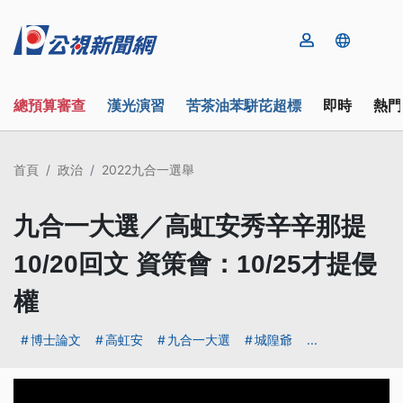
總預算審查
漢光演習
苦茶油苯駢芘超標
即時
熱門
首頁
政治
2022九合一選舉
九合一大選／高虹安秀辛辛那提
10/20回文 資策會：10/25才提侵
權
博士論文
高虹安
九合一大選
城隍爺
...