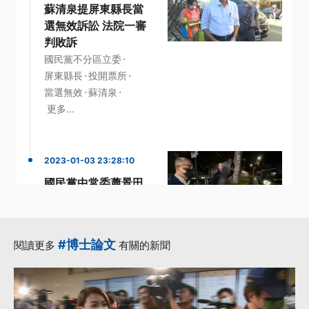
蘇清泉提屏東縣長當
選無效訴訟 法院一審
判敗訴
·
國民黨不分區立委
·
·
屏東縣長
投開票所
·
·
當選無效
蘇清泉
更多...
2023-01-03 23:28:10
國民黨中常委蕭景田
涉林杏兒樁腳賄選案
通緝5天到案800萬
交保
#博士論文
閱讀更多
有關的新聞
·
·
國民黨中常委
林杏兒
·
·
當選無效之訴
蕭景田
·
交保
更多...