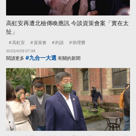
高虹安再遭北檢傳喚應訊 今談資策會案「實在太
扯」
高虹安
資策會
約談
助理費
2023/4/29 07:36
#九合一大選
閱讀更多
有關的新聞