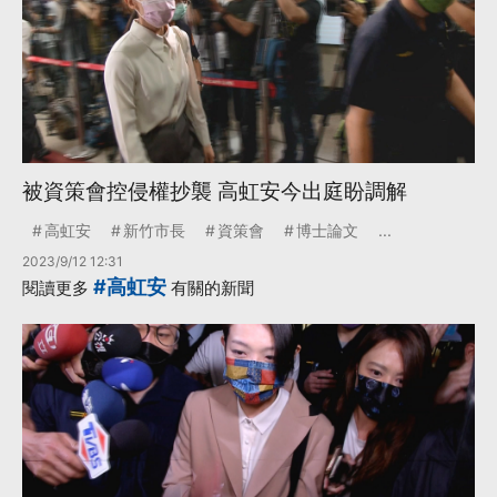
被資策會控侵權抄襲 高虹安今出庭盼調解
高虹安
新竹市長
資策會
博士論文
...
2023/9/12 12:31
#高虹安
閱讀更多
有關的新聞