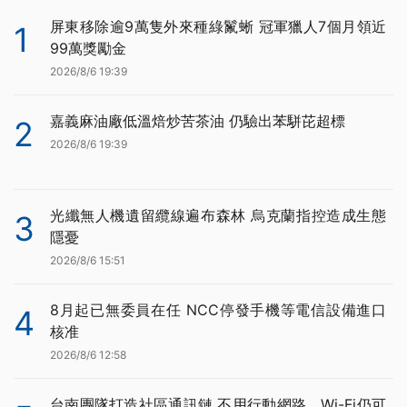
屏東移除逾9萬隻外來種綠鬣蜥 冠軍獵人7個月領近
1
99萬獎勵金
2026/8/6 19:39
嘉義麻油廠低溫焙炒苦茶油 仍驗出苯駢芘超標
2
2026/8/6 19:39
光纖無人機遺留纜線遍布森林 烏克蘭指控造成生態
3
隱憂
2026/8/6 15:51
8月起已無委員在任 NCC停發手機等電信設備進口
4
核准
2026/8/6 12:58
台南團隊打造社區通訊鏈 不用行動網路、Wi-Fi仍可