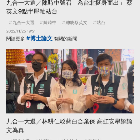
九合一大選／陳時中號召「為台北挺身而出」 蔡
英文9點半壓軸站台
九合一大選
陳時中
總統蔡英文
站台
2022/11/25 19:51
#博士論文
閱讀更多
有關的新聞
九合一大選／林耕仁駁藍白合棄保 高虹安舉證論
文為真