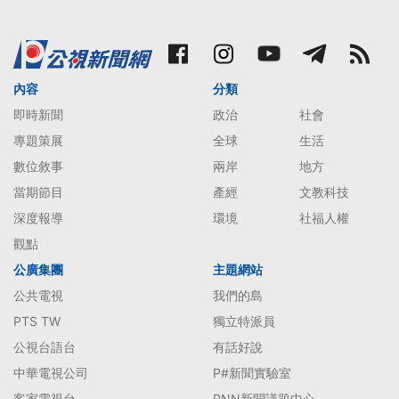
內容
分類
即時新聞
政治
社會
專題策展
全球
生活
數位敘事
兩岸
地方
當期節目
產經
文教科技
深度報導
環境
社福人權
觀點
公廣集團
主題網站
公共電視
我們的島
PTS TW
獨立特派員
公視台語台
有話好說
中華電視公司
P#新聞實驗室
客家電視台
PNN新聞議題中心