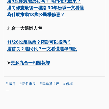
第8次修憲能成功嗎？ 高門檻怎麼來？
邁向修憲最後一哩路 30年紛爭一文看懂
為什麼推動18歲公民權修憲？
九合一大選懶人包
11/26投幾張票？確診可以投嗎？
選首長？選民代？一文看懂選舉制度
➤
更多九合一相關報導
10月
新竹市長
民進黨主席
侵權
...