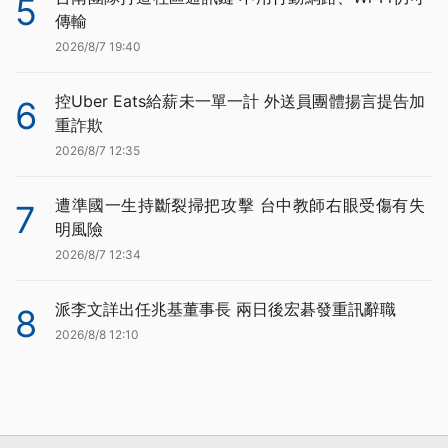
5
傳輸
2026/8/7 19:40
控Uber Eats給薪未一單一計 外送員團體揚言提告加
6
重詐欺
2026/8/7 12:35
遭準國一生持斷裂掃把攻擊 台中教師右眼受傷有失
7
明風險
2026/8/7 12:34
派李文詳出任兆基董事長 兩日後宏碁發重訊辭職
8
2026/8/8 12:10