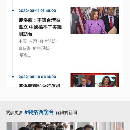
2022-08-11 01:46:00
裴洛西：不讓台灣被
孤立 中國擋不了美議
員訪台
·
·
·
中國
台灣
台灣問題
·
·
白皮書
維持現狀
更多...
2022-08-10 01:14:00
裴洛西稱訪台行值得
批習像「嚇壞的惡
霸」
·
·
布林肯
美國國會議員
#裴洛西訪台
閱讀更多
有關的新聞
·
美國眾議院議長
裴洛西
·
·
世衛組織
更多...