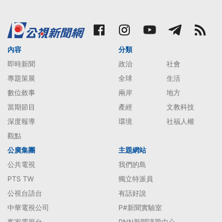
內容
分類
即時新聞
政治
社會
專題策展
全球
生活
數位敘事
兩岸
地方
當期節目
產經
文教科技
深度報導
環境
社福人權
觀點
公廣集團
主題網站
公共電視
我們的島
PTS TW
獨立特派員
公視台語台
有話好說
中華電視公司
P#新聞實驗室
客家電視台
PNN新聞議題中心