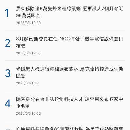
屏東移除逾9萬隻外來種綠鬣蜥 冠軍獵人7個月領近
1
99萬獎勵金
2026/8/6 19:39
8月起已無委員在任 NCC停發手機等電信設備進口
2
核准
2026/8/6 12:58
光纖無人機遺留纜線遍布森林 烏克蘭指控造成生態
3
隱憂
2026/8/6 15:51
隱匿身分在台非法挖角科技人才 調查局公布17家中
4
企名單
2026/8/5 16:03
交通局科長帳戶多63萬遭疑收賄 為民眾代墊醫藥費