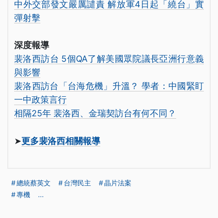
中外交部發文嚴厲譴責 解放軍4日起「繞台」實
彈射擊
深度報導
裴洛西訪台 5個QA了解美國眾院議長亞洲行意義
與影響
裴洛西訪台「台海危機」升溫？ 學者：中國緊盯
一中政策言行
相隔25年 裴洛西、金瑞契訪台有何不同？
➤
更多裴洛西相關報導
總統蔡英文
台灣民主
晶片法案
專機
...