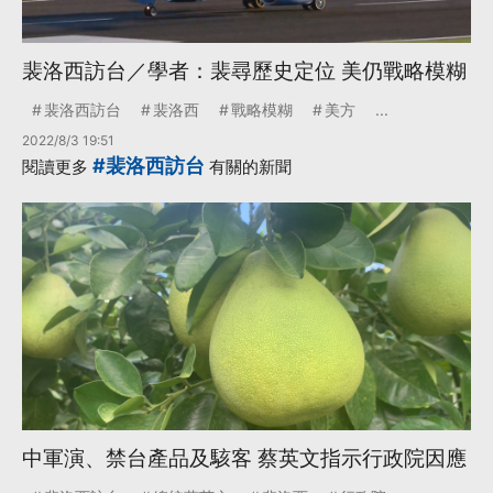
裴洛西訪台／學者：裴尋歷史定位 美仍戰略模糊
裴洛西訪台
裴洛西
戰略模糊
美方
...
2022/8/3 19:51
#裴洛西訪台
閱讀更多
有關的新聞
中軍演、禁台產品及駭客 蔡英文指示行政院因應