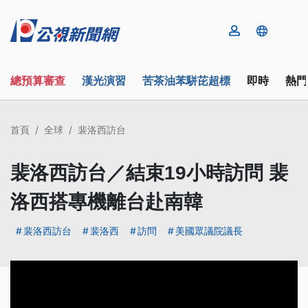
總預算審查
漢光演習
苦茶油苯駢芘超標
即時
熱門
首頁
全球
裴洛西訪台
裴洛西訪台／結束19小時訪問 裴
洛西搭專機離台赴南韓
裴洛西訪台
裴洛西
訪問
美國眾議院議長