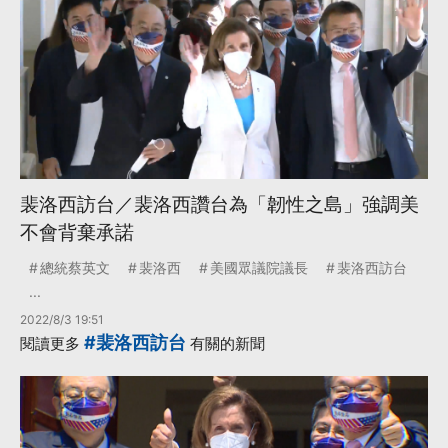
裴洛西訪台／裴洛西讚台為「韌性之島」強調美
不會背棄承諾
總統蔡英文
裴洛西
美國眾議院議長
裴洛西訪台
...
2022/8/3 19:51
#裴洛西訪台
閱讀更多
有關的新聞