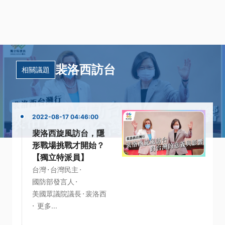
裴洛西訪台
相關議題
2022-08-17 04:46:00
裴洛西旋風訪台，隱
形戰場挑戰才開始？
【獨立特派員】
·
·
台灣
台灣民主
·
國防部發言人
·
美國眾議院議長
裴洛西
·
更多...