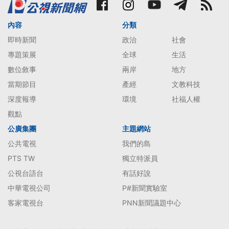
內容
分類
即時新聞
政治
社會
專題策展
全球
生活
數位敘事
兩岸
地方
當期節目
產經
文教科技
深度報導
環境
社福人權
觀點
公廣集團
主題網站
公共電視
我們的島
PTS TW
獨立特派員
公視台語台
有話好說
中華電視公司
P#新聞實驗室
客家電視台
PNN新聞議題中心