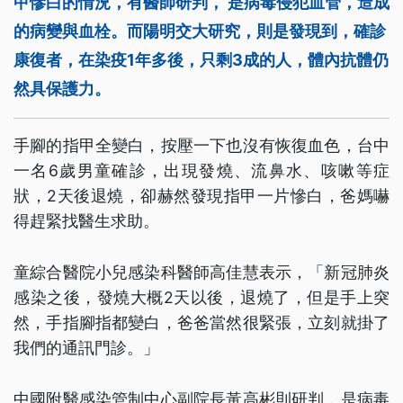
甲慘白的情況，有醫師研判， 是病毒侵犯血管，造成
的病變與血栓。而陽明交大研究，則是發現到，確診
康復者，在染疫1年多後，只剩3成的人，體內抗體仍
然具保護力。
手腳的指甲全變白，按壓一下也沒有恢復血色，台中
一名6歲男童確診，出現發燒、流鼻水、咳嗽等症
狀，2天後退燒，卻赫然發現指甲一片慘白，爸媽嚇
得趕緊找醫生求助。
童綜合醫院小兒感染科醫師高佳慧表示，「新冠肺炎
感染之後，發燒大概2天以後，退燒了，但是手上突
然，手指腳指都變白，爸爸當然很緊張，立刻就掛了
我們的通訊門診。」
中國附醫感染管制中心副院長黃高彬則研判，是病毒