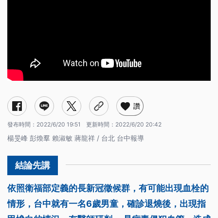
讚
發布時間：
2022/6/20 19:51
更新時間：
2022/6/20 20:42
楊旻峰 彭煥羣 賴淑敏 蔣龍祥 / 台北 台中報導
依照衛福部定義的長新冠徵候群，有可能出現血栓的
情形，台中就有一名6歲男童，確診退燒後，出現指