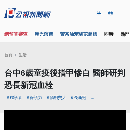
總預算審查
漢光演習
苦茶油苯駢芘超標
即時
熱門
首頁
生活
台中6歲童疫後指甲慘白 醫師研判
恐長新冠血栓
確診者
保護力
陽明交大
長新冠
...