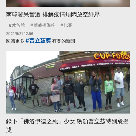
南韓發呆當道 排解疫情煩悶放空紓壓
水族館
華盛頓郵報
比賽
2021/6/21 12:56
#普立茲獎
閱讀更多
有關的新聞
錄下「佛洛伊德之死」少女 獲頒普立茲特別褒揚
獎