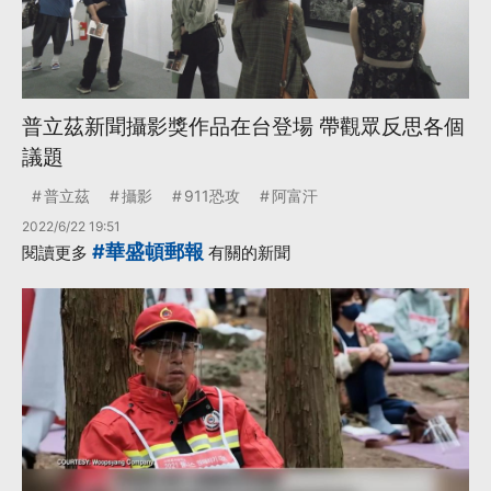
普立茲新聞攝影獎作品在台登場 帶觀眾反思各個
議題
普立茲
攝影
911恐攻
阿富汗
2022/6/22 19:51
#華盛頓郵報
閱讀更多
有關的新聞