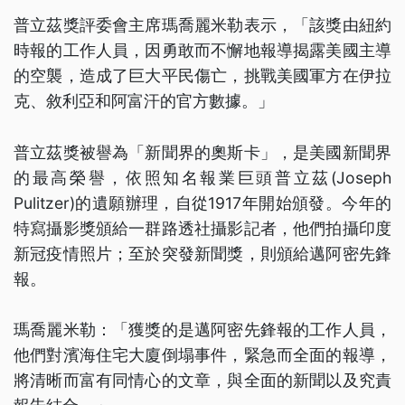
普立茲獎評委會主席瑪喬麗米勒表示，「該獎由紐約
時報的工作人員，因勇敢而不懈地報導揭露美國主導
的空襲，造成了巨大平民傷亡，挑戰美國軍方在伊拉
克、敘利亞和阿富汗的官方數據。」
普立茲獎被譽為「新聞界的奧斯卡」，是美國新聞界
的最高榮譽，依照知名報業巨頭普立茲(Joseph
Pulitzer)的遺願辦理，自從1917年開始頒發。今年的
特寫攝影獎頒給一群路透社攝影記者，他們拍攝印度
新冠疫情照片；至於突發新聞獎，則頒給邁阿密先鋒
報。
瑪喬麗米勒：「獲獎的是邁阿密先鋒報的工作人員，
他們對濱海住宅大廈倒塌事件，緊急而全面的報導，
將清晰而富有同情心的文章，與全面的新聞以及究責