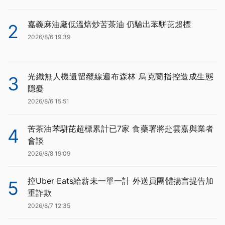
嘉義麻油廠低溫焙炒苦茶油 仍驗出苯駢芘超標
2
2026/8/6 19:39
光纖無人機遺留纜線遍布森林 烏克蘭指控造成生態
3
隱憂
2026/8/6 15:51
苦茶油苯駢芘超標累計已7家 食藥署將赴雲嘉與業者
4
會談
2026/8/8 19:09
控Uber Eats給薪未一單一計 外送員團體揚言提告加
5
重詐欺
2026/8/7 12:35