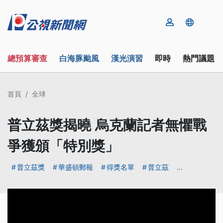
總預算審查
白海豚颱風
漢光演習
即時
熱門議題
首頁
全球
普立茲獎揭曉 烏克蘭記者無懼戰
爭獲頒「特別獎」
普立茲獎
華盛頓郵報
得獎名單
普立茲
...