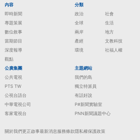
內容
分類
即時新聞
政治
社會
專題策展
全球
生活
數位敘事
兩岸
地方
當期節目
產經
文教科技
深度報導
環境
社福人權
觀點
公廣集團
主題網站
公共電視
我們的島
PTS TW
獨立特派員
公視台語台
有話好說
中華電視公司
P#新聞實驗室
客家電視台
PNN新聞議題中心
關於我們
更正啟事
最新消息
服務條款
隱私權保護政策