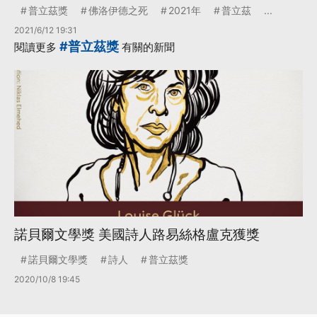
普立茲獎
佛洛伊德之死
2021年
普立茲
...
2021/6/12 19:31
#普立茲獎
閱讀更多
有關的新聞
諾貝爾文學獎 美國詩人路易絲格盧克獲獎
諾貝爾文學獎
詩人
普立茲獎
2020/10/8 19:45