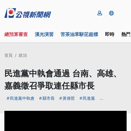
總預算審查
漢光演習
苦茶油苯駢芘超標
即時
熱門
首頁
政治
民進黨中執會通過 台南、高雄、
嘉義徵召爭取連任縣市長
民進黨中執會
縣市長
黃偉哲
民進黨
...