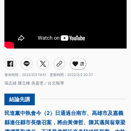
讚
發布時間：
2022/3/2 19:51
更新時間：
2022/3/2 20:37
張志雄 陳立峰 吳嘉堡／台北報導
民進黨中執會今（2）日通過台南市、高雄市及嘉義
縣連任縣市長徵召案，將由黃偉哲、陳其邁與翁章梁