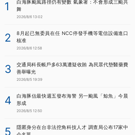
白海豚颱風路徑仍有變數 氣象署：不會形成三颱共
1
舞
2026/8/6 13:02
8月起已無委員在任 NCC停發手機等電信設備進口
2
核准
2026/8/6 12:58
交通局科長帳戶多63萬遭疑收賄 為民眾代墊醫藥費
3
善舉曝光
2026/8/5 19:39
白海豚估最快週五發布海警 另一颱風「鯨魚」今晨
4
形成
2026/8/5 12:50
隱匿身分在台非法挖角科技人才 調查局公布17家中
5
企名單