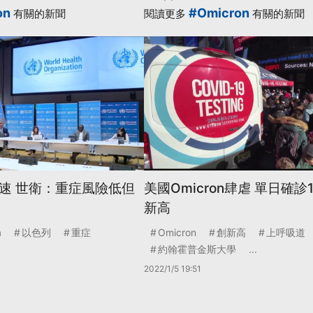
on
#Omicron
有關的新聞
閱讀更多
有關的新聞
播迅速 世衛：重症風險低但
美國Omicron肆虐 單日確診
新高
a
以色列
重症
Omicron
創新高
上呼吸道
約翰霍普金斯大學
...
2022/1/5 19:51