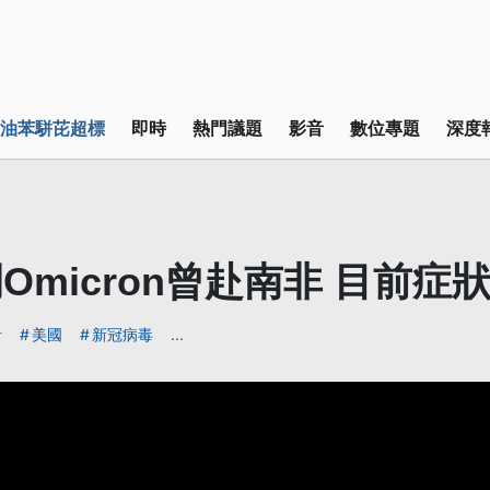
油苯駢芘超標
即時
熱門議題
影音
數位專題
深度
Omicron曾赴南非 目前症
針
美國
新冠病毒
...