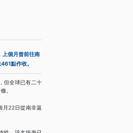
，上個月曾前往南
461點作收。
備，但全球已有二十
發條。
個月22日從南非返
陰性，該名病患已