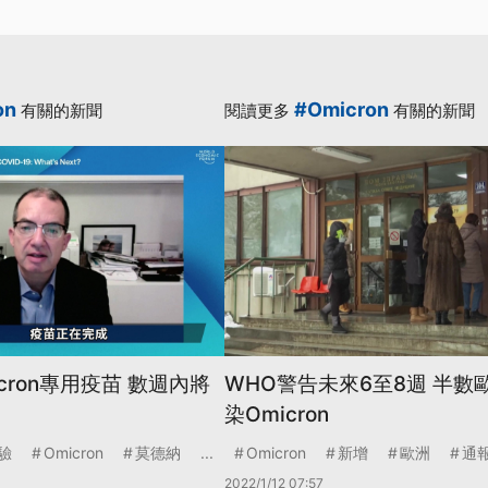
on
#Omicron
有關的新聞
閱讀更多
有關的新聞
cron專用疫苗 數週內將
WHO警告未來6至8週 半數
染Omicron
驗
Omicron
莫德納
...
Omicron
新增
歐洲
通
2022/1/12 07:57