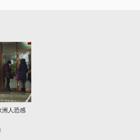
歐洲人恐感
報