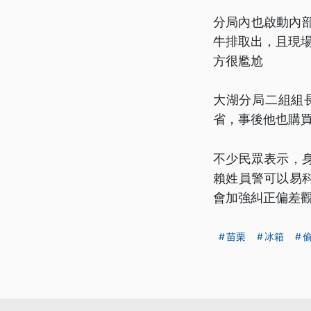
分局內也啟動內
牛排取出，且現場
方很尷尬
大湖分局二組組
省，事後他也購
不少民眾表示，
賴姓員警可以易
會加強糾正偏差
苗栗
冰箱