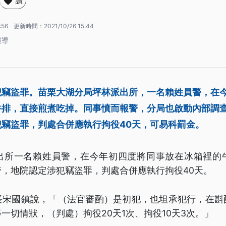
讚
:56
更新時間：
2021/10/26 15:44
報導
犯竊盜罪。苗栗大湖分局坪林派出所，一名賴姓員警，在
牛排，直接煎煮吃掉。同事憤而報警，分局也啟動內部調
竊盜罪，判處合併應執行拘役40天，可易科罰金。
出所一名賴姓員警，在今年初四度將同事放在冰箱裡的
，地院認定涉犯竊盜罪，判處合併應執行拘役40天。
長宋國鎮說，「（法官審酌）是初犯，也坦承犯行，在斟
一切情狀，（判處）拘役20天1次、拘役10天3次。」