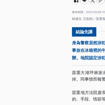
發布時間：
2021/10/26 12
林健生 王龍韜／苗栗
身為警察居然涉
事放在冰箱裡的
辦。地院認定涉犯
苗栗大湖坪林派
掉。同事憤而報警
苗栗地方法院庭
的、手段、情節等