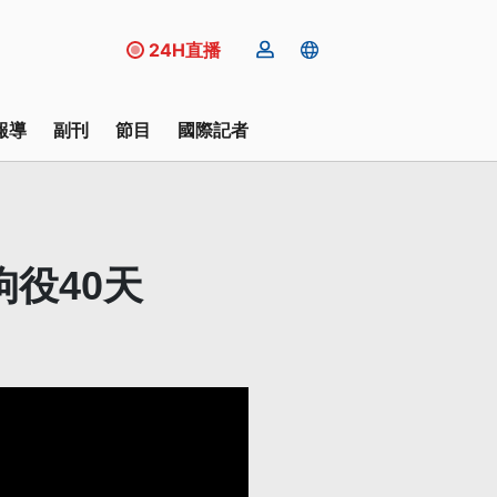
24H直播
報導
副刊
節目
國際記者
役40天