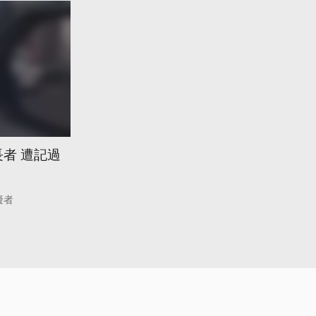
者 遭記過
礙者