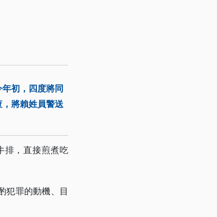
今年初，四度將同
查，將賴姓員警送
牛排，直接煎煮吃
酌犯罪的動機、目