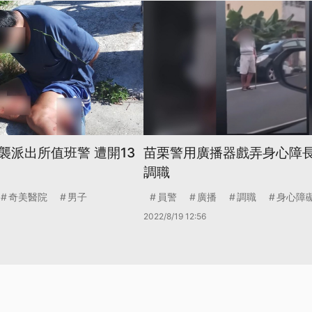
襲派出所值班警 遭開13
苗栗警用廣播器戲弄身心障長
調職
奇美醫院
男子
員警
廣播
調職
身心障
2022/8/19 12:56