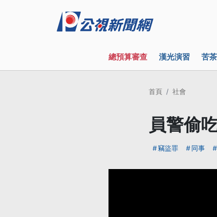
總預算審查
漢光演習
苦茶
首頁
社會
員警偷吃
竊盜罪
同事