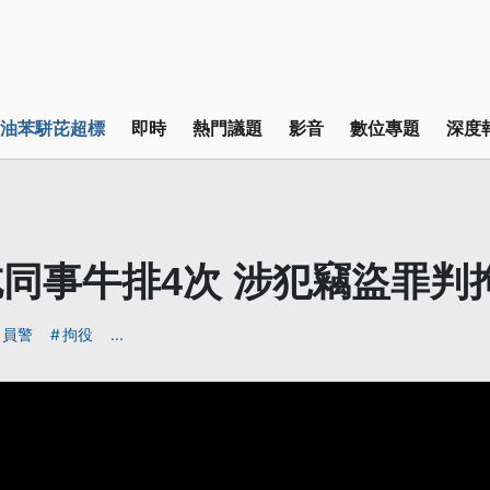
油苯駢芘超標
即時
熱門議題
影音
數位專題
深度
同事牛排4次 涉犯竊盜罪判拘
員警
拘役
...