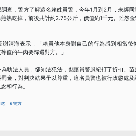
部調查，警方了解這名賴姓員警，今年1月到2月，未經同
煎熟吃掉，前後共計約2.75公斤，價值約1千元。雖然
長謝清海表示，「賴員他本身對自己的行為感到相當後
買等值的牛肉要歸還對方。」
身為執法人員，卻知法犯法，也讓員警風紀打了折扣。苗
科罰金，對判決結果予以尊重，這名員警也被行政懲處及
觀念和行為。
偷吃
警方