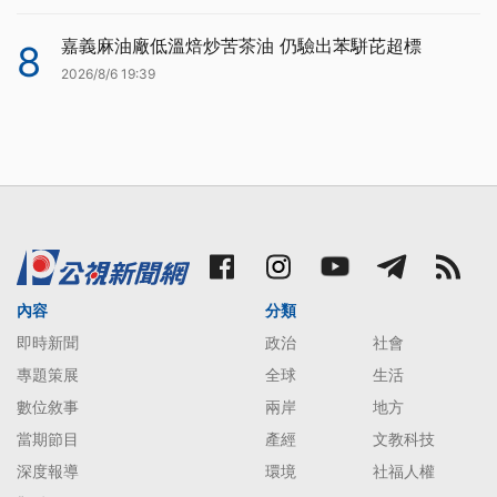
嘉義麻油廠低溫焙炒苦茶油 仍驗出苯駢芘超標
8
2026/8/6 19:39
內容
分類
即時新聞
政治
社會
專題策展
全球
生活
數位敘事
兩岸
地方
當期節目
產經
文教科技
深度報導
環境
社福人權