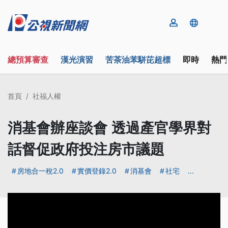
總預算審查
漢光演習
苦茶油苯駢芘超標
即時
熱門
首頁
社福人權
消基會辦座談會 透過產官學界對
話督促政府投注房市議題
房地合一稅2.0
實價登錄2.0
消基會
社宅
...