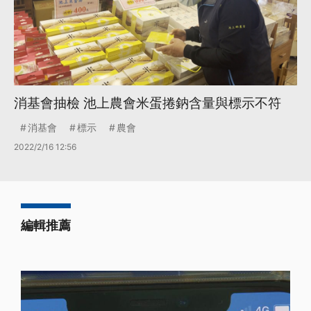
消基會抽檢 池上農會米蛋捲鈉含量與標示不符
消基會
標示
農會
2022/2/16 12:56
編輯推薦