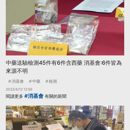
中藥送驗檢測45件有6件含西藥 消基會:6件皆為
來源不明
消基會
中藥
檢測
2022/4/12 12:56
#消基會
閱讀更多
有關的新聞