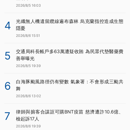
2026/8/5 16:03
光纖無人機遺留纜線遍布森林 烏克蘭指控造成生態
4
隱憂
2026/8/6 15:51
交通局科長帳戶多63萬遭疑收賄 為民眾代墊醫藥費
5
善舉曝光
2026/8/5 19:39
白海豚颱風路徑仍有變數 氣象署：不會形成三颱共
6
舞
2026/8/6 13:02
律師與掮客合謀誆可購BNT疫苗 慈濟遭詐10.6億、
7
檢起訴17人
2026/8/6 19:39