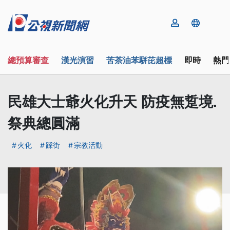
總預算審查
漢光演習
苦茶油苯駢芘超標
即時
熱門
民雄大士爺火化升天 防疫無踅境.
祭典總圓滿
火化
踩街
宗教活動