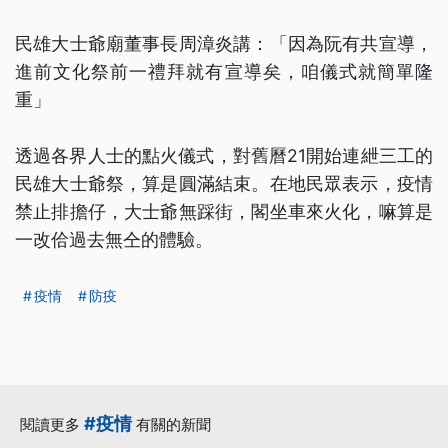
民雄大士爺廟董事長周漳炎講：「因為阮有共宣導，
進前文化祭前一禮拜就有宣導矣，咱儀式就簡單隆
重」
透過各界人士的點火儀式，對舊曆21開始連紲三工的
民雄大士爺祭，算是圓滿結束。在地民眾表示，疫情
禁止排擔仔，大士爺無踩街，閣坐車來火化，嘛算是
一改佮過去無仝的體驗。
疫情
防疫
#疫情
閱讀更多
有關的新聞