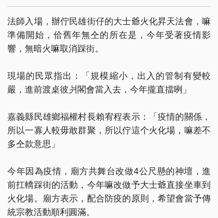
法師入場，辦佇民雄街仔的大士爺火化昇天法會，嘛
準備開始，佮舊年無仝的所在是，今年受著疫情影
響，無暗火嘛取消踩街。
現場的民眾指出：「規模縮小，出入的管制有變較
嚴，進前渡桌彼爿閣會當入去，今年攏直擋咧」
嘉義縣民雄鄉福權村長賴宥程表示：「疫情的關係，
所以一寡人較毋敢群聚，所以佇這个火化場，嘛差不
多仝款意思」
今年因為疫情，廟方共舞台改做4公尺懸的神壇，進
前扛轎踩街的活動，今年嘛改做予大士爺直接坐車到
火化場。廟方表示，配合防疫的原則，希望會當予傳
統宗教活動順利圓滿。