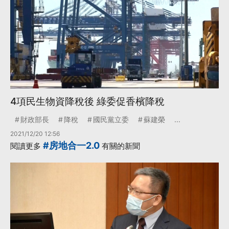
4項民生物資降稅後 綠委促香檳降稅
財政部長
降稅
國民黨立委
蘇建榮
...
2021/12/20 12:56
#房地合一2.0
閱讀更多
有關的新聞