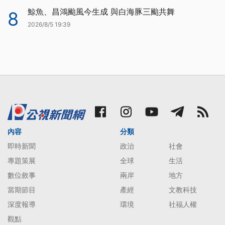
鯨魚、昌鴻颱風今生成 與白海豚三颱共舞
8
2026/8/5 19:39
內容
分類
即時新聞
政治
社會
專題策展
全球
生活
數位敘事
兩岸
地方
當期節目
產經
文教科技
深度報導
環境
社福人權
觀點