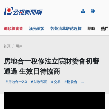
總預算審查
漢光演習
苦茶油苯駢芘超標
即時
熱門
首頁
兩岸
房地合一稅修法立院財委會初審
通過 生效日待協商
房地合一2.0
財政部長
交易
財委會
...