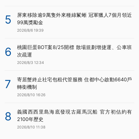
屏東移除逾9萬隻外來種綠鬣蜥 冠軍獵人7個月領近
5
99萬獎勵金
2026/8/6 19:39
桃園巨蛋BOT案8/25開標 散場規劃增捷運、公車班
6
次疏運
2026/8/3 12:34
寄居蟹終止社宅包租代管服務 住都中心啟動6640戶
7
轉銜機制
2026/8/10 16:26
義國西西里島海底發現古羅馬沉船 官方初估約有
8
2100年歷史
2026/8/10 11:38