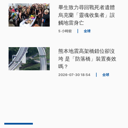
畢生致力尋回戰死者遺體
烏克蘭「靈魂收集者」誤
觸地雷身亡
5 小時前
|
全球
熊本地震高架橋錯位卻沒
垮 是「防落橋」裝置奏效
嗎？
2026-07-30 18:54
|
全球