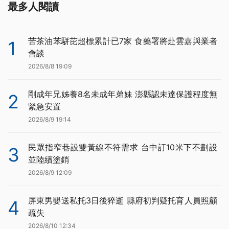
最多人閱讀
苦茶油苯駢芘超標累計已7家 食藥署將赴雲嘉與業者
1
會談
2026/8/8 19:09
剛成年兄姊養8名未成年弟妹 澎縣認未達保護程度無
2
緊急安置
2026/8/9 19:14
民眾指窄巷設雙黃線不符需求 台中訂10米下不劃設
3
並陸續塗銷
2026/8/9 12:09
屏東男嬰送私托3日後猝逝 縣府初判疑托育人員照顧
4
疏失
2026/8/10 12:34