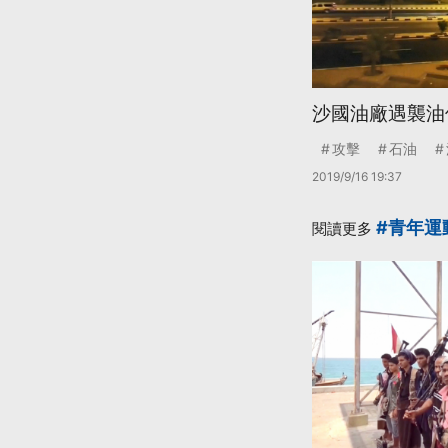
沙國油廠遇襲油
攻擊
石油
2019/9/16 19:37
#青年運
閱讀更多