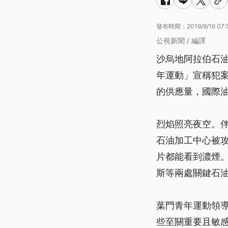
發布時間：
2019/9/16 07:
公視新聞 / 編譯
沙烏地阿拉伯石
年運動」宣稱犯
的供應量，國際
烈焰照亮夜空。
石油加工中心被攻
片都能看到濃煙
斯等兩處關鍵石
葉門青年運動領
些至關重要且敏