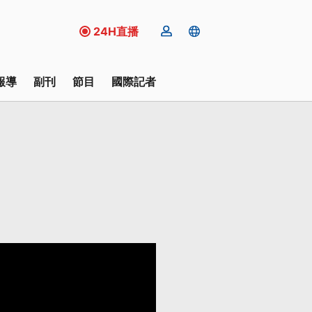
24H直播
報導
副刊
節目
國際記者