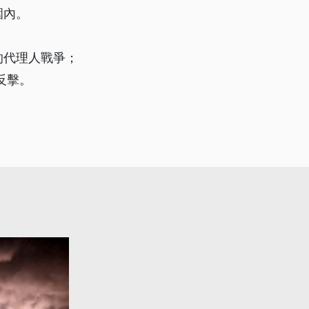
圍內。
的代理人戰爭；
反擊。