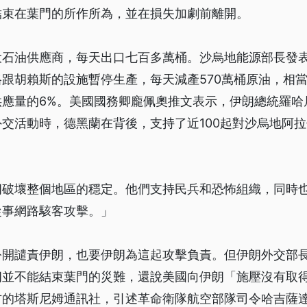
結束在葉門的所作所為，並在損失加劇前離開。
大石油供應商，每天出口七百多萬桶。沙烏地能源部長發
跟胡賴斯的設施暫停生產，每天減產570萬桶原油，相
供應量的6%。美國國務卿龐佩奧推文表示，伊朗總統羅哈
交活動時，德黑蘭在背後，支持了近100起對沙烏地阿
朗破壞整個地區的穩定。他們支持民兵和恐怖組織，同時
從事網路駭客攻擊。」
公開譴責伊朗，也要伊朗為這起攻擊負責。但伊朗外交部
朗並不能結束葉門的災難，還說美國向伊朗「施壓沒有取
方的塔斯尼姆通訊社，引述革命衛隊航空部隊司令哈吉薩