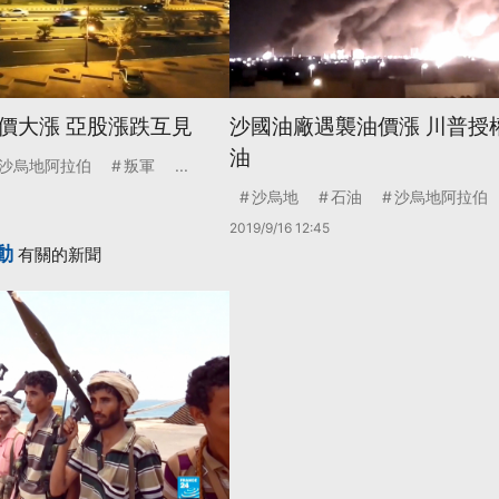
價大漲 亞股漲跌互見
沙國油廠遇襲油價漲 川普授
油
沙烏地阿拉伯
叛軍
...
沙烏地
石油
沙烏地阿拉伯
2019/9/16 12:45
動
有關的新聞