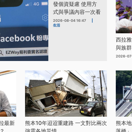
發個資疑慮 使用方
式與爭議內容一次看
2026-08-04 16:47
|
生活
西拉雅
與族群
2026-07
拉最新
熊本10年迢迢重建路 一文對比兩次
熊本地
？
強震各地災情
落橋」