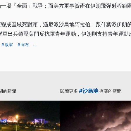
動一場「全面」戰爭；而美方軍事資產在伊朗飛彈射程範
演變成區域死對頭，遜尼派沙烏地阿拉伯，跟什葉派伊朗
率聯軍出兵鎮壓葉門反抗軍青年運動，伊朗則支持青年運動
叛軍
阿布
...
#沙烏地
關的新聞
閱讀更多
有關的新聞