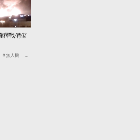
權釋戰備儲
無人機
...