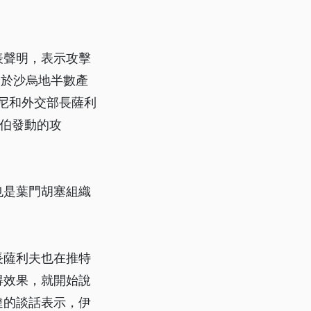
表聲明，表示攻擊
當於沙烏地半數產
尼和外交部長薩利
拉伯發動的攻
也是葉門胡塞組織
長薩利夫也在推特
得效果，就開始說
達的談話表示，伊