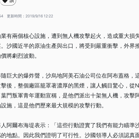
讚
54
更新時間：
2019/9/16 12:22
油業有兩個核心設施，遭到無人機攻擊起火，造成重大損
案。沙國近半的原油生產與出口，將受到嚴重衝擊，外界推
油價將劇烈波動。
伴隨巨大的爆炸聲，沙烏地阿美石油公司位在阿布蓋格，
擊後，整個廠區籠罩著濃厚的黑煙，讓人觸目驚心，從N
。葉門叛軍青年運動宣稱，是他們派出十架無人機，攻擊
油設施，這是他們歷來最大規模的攻擊行動。
導人阿爾布海堤表示：「這些行動證實了我們有能力瞄準
感的地點。因此我們證明了可行性。沙國領導人必須認真