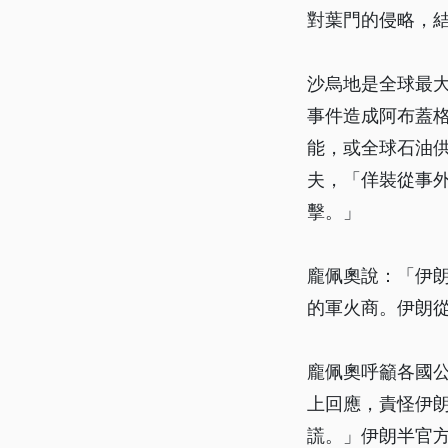
對葉門的侵略，
沙烏地是全球最
事件造成阿布蓋格
能，或全球石油
夫，「佯裝從事外
擊。」
龐佩奧說：「伊
的軍火商。伊朗
龐佩奧呼籲各國
上回應，責怪伊
謊。」伊朗半官