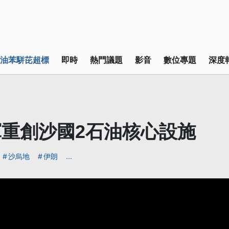
油苯駢芘超標
即時
熱門議題
影音
數位專題
深度
重創沙國2石油核心設施
沙烏地
伊朗
...