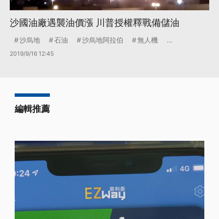
沙國油廠遇襲油價漲 川普授權釋戰備儲油
沙烏地
石油
沙烏地阿拉伯
無人機
...
2019/9/16 12:45
編輯推薦