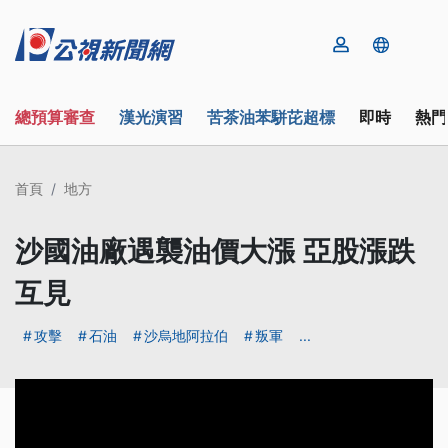
總預算審查
漢光演習
苦茶油苯駢芘超標
即時
熱門
首頁
地方
沙國油廠遇襲油價大漲 亞股漲跌
互見
攻擊
石油
沙烏地阿拉伯
叛軍
...