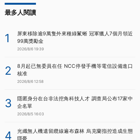
最多人閱讀
屏東移除逾9萬隻外來種綠鬣蜥 冠軍獵人7個月領近
1
99萬獎勵金
2026/8/6 19:39
8月起已無委員在任 NCC停發手機等電信設備進口
2
核准
2026/8/6 12:58
隱匿身分在台非法挖角科技人才 調查局公布17家中
3
企名單
2026/8/5 16:03
光纖無人機遺留纜線遍布森林 烏克蘭指控造成生態
4
隱憂