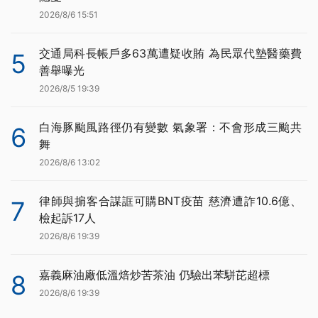
2026/8/6 15:51
交通局科長帳戶多63萬遭疑收賄 為民眾代墊醫藥費
5
善舉曝光
2026/8/5 19:39
白海豚颱風路徑仍有變數 氣象署：不會形成三颱共
6
舞
2026/8/6 13:02
律師與掮客合謀誆可購BNT疫苗 慈濟遭詐10.6億、
7
檢起訴17人
2026/8/6 19:39
嘉義麻油廠低溫焙炒苦茶油 仍驗出苯駢芘超標
8
2026/8/6 19:39