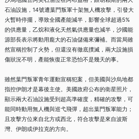
石油設施，14號遭葉門叛軍十架無人機攻擊，引發大
火暫時停擺，導致全國產能減半，影響全球超過5%
的供應量，乙烷和液化天然氣供應量也減半，沙國能
源部長表示將動用龐大的石油儲備來彌補。而當局雖
然宣稱控制了火勢，但還沒有徹底撲滅，兩大設施損
傷狀況不明，產能恢復正常恐怕不是幾天的事。
雖然葉門叛軍青年運動宣稱犯案，但美國與沙烏地都
指控伊朗才是幕後主使。美國政府公布的衛星照片，
顯示兩大石油設施受到超高準確度，精確的攻擊，可
能同時動用無人機與巡弋飛彈，超出葉門叛軍能力；
且攻擊方位來自北方或西北，符合攻擊是來自波斯
灣、伊朗或伊拉克的方向。