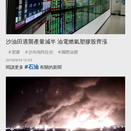
沙油田遇襲產量減半 油電燃氣塑膠股齊漲
塑膠
沙烏地阿拉伯
國際油價
2019/9/16 12:45
#石油
閱讀更多
有關的新聞