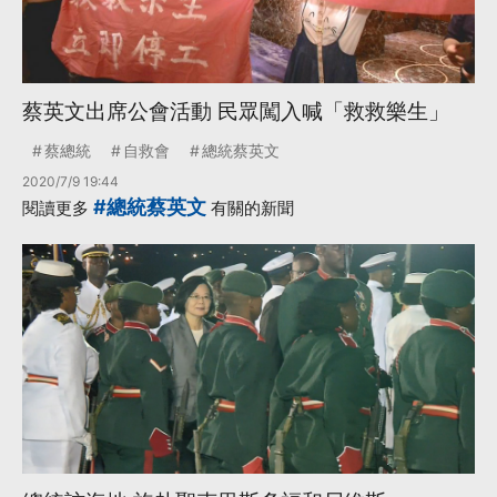
蔡英文出席公會活動 民眾闖入喊「救救樂生」
蔡總統
自救會
總統蔡英文
2020/7/9 19:44
#總統蔡英文
閱讀更多
有關的新聞