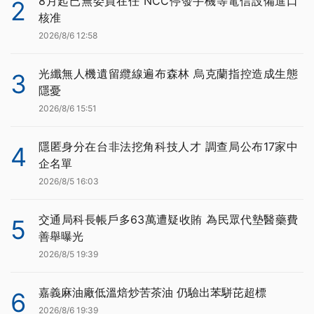
8月起已無委員在任 NCC停發手機等電信設備進口
2
核准
2026/8/6 12:58
光纖無人機遺留纜線遍布森林 烏克蘭指控造成生態
3
隱憂
2026/8/6 15:51
隱匿身分在台非法挖角科技人才 調查局公布17家中
4
企名單
2026/8/5 16:03
交通局科長帳戶多63萬遭疑收賄 為民眾代墊醫藥費
5
善舉曝光
2026/8/5 19:39
嘉義麻油廠低溫焙炒苦茶油 仍驗出苯駢芘超標
6
2026/8/6 19:39