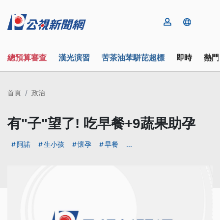
總預算審查
漢光演習
苦茶油苯駢芘超標
即時
熱門
首頁
政治
有"子"望了! 吃早餐+9蔬果助孕
阿諾
生小孩
懷孕
早餐
...