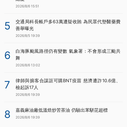
2026/8/6 15:51
交通局科長帳戶多63萬遭疑收賄 為民眾代墊醫藥費
5
善舉曝光
2026/8/5 19:39
白海豚颱風路徑仍有變數 氣象署：不會形成三颱共
6
舞
2026/8/6 13:02
律師與掮客合謀誆可購BNT疫苗 慈濟遭詐10.6億、
7
檢起訴17人
2026/8/6 19:39
嘉義麻油廠低溫焙炒苦茶油 仍驗出苯駢芘超標
8
2026/8/6 19:39