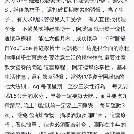
人 小S== 她是很想要生小孩 很想要生小孩， 藝人大
S，婚後為求子， 還打破長期吃素的習慣， 為了生
子， 有人求助試管嬰兒人工受孕， 有人直接找代理
孕母， 不過英國神經學博士，阿諾德 就研發一套快
速懷孕療程， 能在六個月內，成功懷孕 ==09"翻攝
自YouTube 神經學博士 阿諾德== 這是很全面的療程
神經科學生育療法 要注意生活的規律作息 還要注意
飲食營養的問題 這套療程， 阿諾德幫你掌控， 基本
生活作息，還有飲食習慣， 當然也得遵守阿諾德的
七大法則， cg 每個星期，至少三次性行為， 每天要
喝1.5公升的水分， 早餐一定要每天吃， 而且要吃九
種蔬果, 晚上11點以前一定要上床睡覺， 每周運動3
次， 避免吃油炸食物、攝取酒類及咖啡因， 這套療
程，看似簡單， 但也必須配合針灸， 團隊在半年的