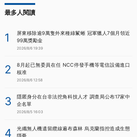
最多人閱讀
屏東移除逾9萬隻外來種綠鬣蜥 冠軍獵人7個月領近
1
99萬獎勵金
2026/8/6 19:39
8月起已無委員在任 NCC停發手機等電信設備進口
2
核准
2026/8/6 12:58
隱匿身分在台非法挖角科技人才 調查局公布17家中
3
企名單
2026/8/5 16:03
光纖無人機遺留纜線遍布森林 烏克蘭指控造成生態
4
隱憂