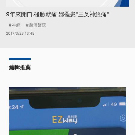
9年來開口.碰臉就痛 婦罹患"三叉神經痛"
神經
慈濟醫院
2017/3/23 13:48
編輯推薦