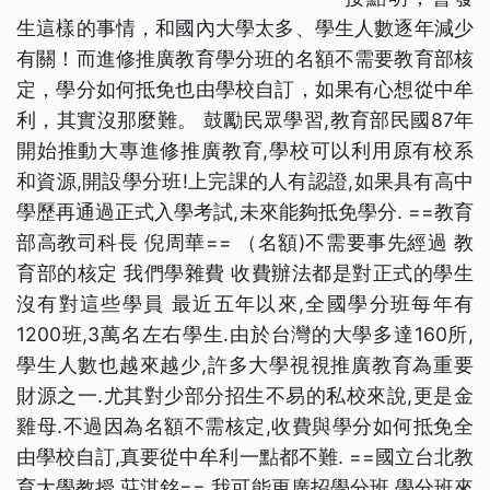
生這樣的事情，和國內大學太多、學生人數逐年減少
有關！而進修推廣教育學分班的名額不需要教育部核
定，學分如何抵免也由學校自訂，如果有心想從中牟
利，其實沒那麼難。 鼓勵民眾學習,教育部民國87年
開始推動大專進修推廣教育,學校可以利用原有校系
和資源,開設學分班!上完課的人有認證,如果具有高中
學歷再通過正式入學考試,未來能夠抵免學分. ==教育
部高教司科長 倪周華== （名額)不需要事先經過 教
育部的核定 我們學雜費 收費辦法都是對正式的學生
沒有對這些學員 最近五年以來,全國學分班每年有
1200班,3萬名左右學生.由於台灣的大學多達160所,
學生人數也越來越少,許多大學視視推廣教育為重要
財源之一.尤其對少部分招生不易的私校來說,更是金
雞母.不過因為名額不需核定,收費與學分如何抵免全
由學校自訂,真要從中牟利一點都不難. ==國立台北教
育大學教授 莊淇銘== 我可能更廣招學分班 學分班來