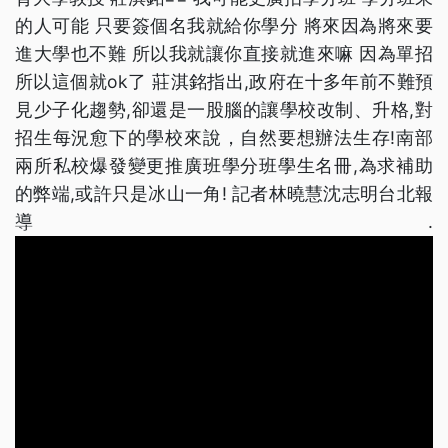
的人可能 只要簽個名我就給你學分 將來因為將來要
進大學也不難 所以我就讓你直接就進來嘛 因為單招
所以這個就ok了 莊淇銘指出,政府在十多年前不難預
見少子化趨勢,卻還是一股腦的讓學校改制、升格,對
招生每況愈下的學校來說，自然要想辦法生存!南部
兩所私校爆發變更推廣班學分班學生名冊,為求補助
的弊端,或許只是冰山一角! 記者林曉慧沈志明台北報
導.