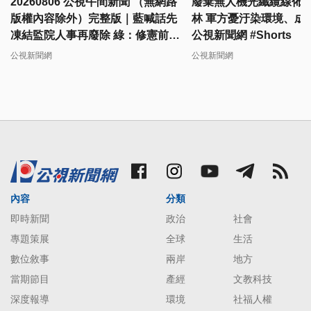
20260806 公視午間新聞 （無網路
廢棄無人機光纖纜線佈
版權內容除外）完整版｜藍喊話先
林 軍方憂汙染環境、成
凍結監院人事再廢除 綠：修憲前就
公視新聞網 #Shorts
杯葛有違憲疑慮
公視新聞網
公視新聞網
內容
分類
即時新聞
政治
社會
專題策展
全球
生活
數位敘事
兩岸
地方
當期節目
產經
文教科技
深度報導
環境
社福人權