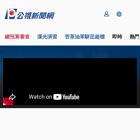
總預算審查
漢光演習
苦茶油苯駢芘超標
即時
熱門