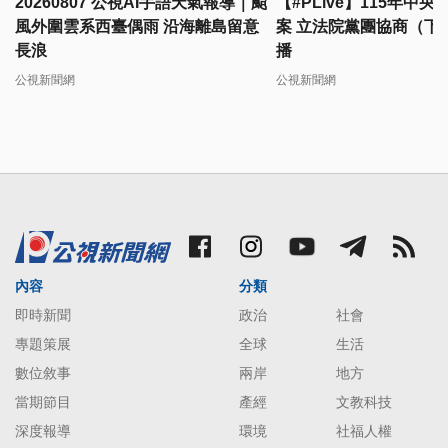
20260807 公視AI手語天氣報導｜颱
【#PLive】115年中
風外圍雲系西臺偶雨 沿海離島留意
案 立法院黨團協商（下午
長浪
播
公視新聞網
公視新聞網
內容
分類
即時新聞
政治
社會
專題策展
全球
生活
數位敘事
兩岸
地方
當期節目
產經
文教科技
深度報導
環境
社福人權