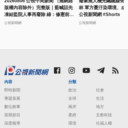
20260806 公視午間新聞 （無網路
廢棄無人機光纖纜線佈
版權內容除外）完整版｜藍喊話先
林 軍方憂汙染環境、成
凍結監院人事再廢除 綠：修憲前就
公視新聞網 #Shorts
杯葛有違憲疑慮
公視新聞網
公視新聞網
內容
分類
即時新聞
政治
社會
專題策展
全球
生活
數位敘事
兩岸
地方
當期節目
產經
文教科技
深度報導
環境
社福人權