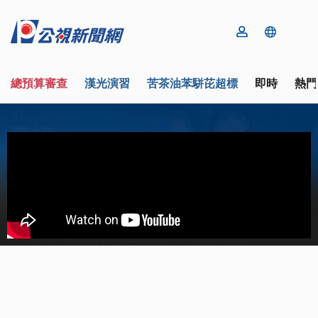
總預算審查
漢光演習
苦茶油苯駢芘超標
即時
熱門