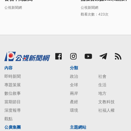
疏運返台灣本島
公視新聞網
公視新聞網
觀看次數：423次
內容
分類
即時新聞
政治
社會
專題策展
全球
生活
數位敘事
兩岸
地方
當期節目
產經
文教科技
深度報導
環境
社福人權
觀點
公廣集團
主題網站