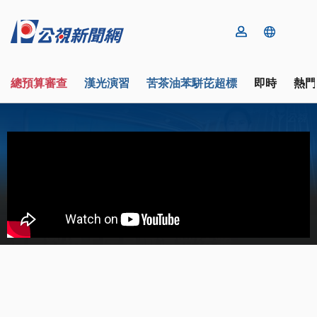
總預算審查
漢光演習
苦茶油苯駢芘超標
即時
熱門