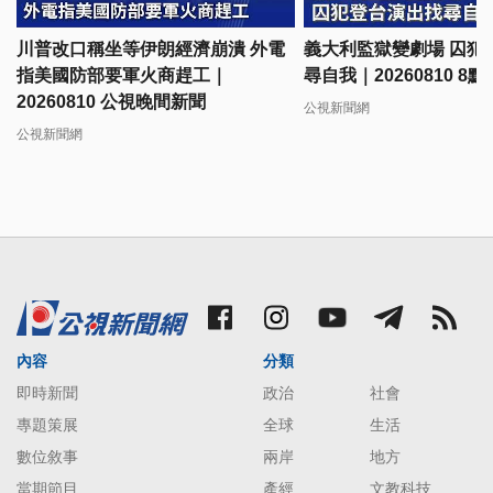
川普改口稱坐等伊朗經濟崩潰 外電
義大利監獄變劇場 囚犯
指美國防部要軍火商趕工｜
尋自我｜20260810 8
20260810 公視晚間新聞
公視新聞網
公視新聞網
內容
分類
即時新聞
政治
社會
專題策展
全球
生活
數位敘事
兩岸
地方
當期節目
產經
文教科技