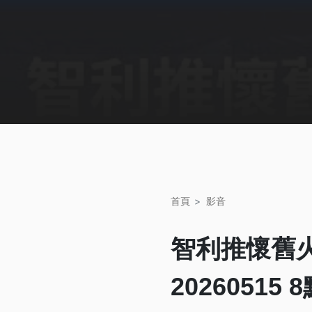
首頁
影音
智利推懷舊
20260515