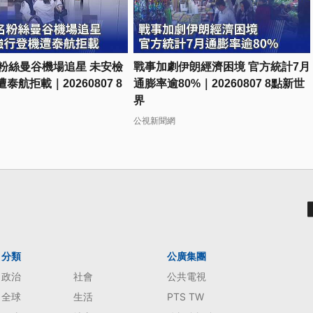
名粉絲曼谷機場追星 未安檢
戰事加劇伊朗經濟困境 官方統計7月
泰航拒載｜20260807 8
通膨率逾80%｜20260807 8點新世
界
公視新聞網
分類
公廣集團
政治
社會
公共電視
全球
生活
PTS TW