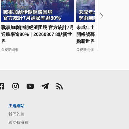
戰事加劇伊朗經濟困境 官方統計7月
未成年土撥鼠登成人平台 
通膨率逾80%｜20260807 8點新世
開帳號募逾5千美元｜20260
界
點新世界
公視新聞網
公視新聞網
主題網站
我們的島
獨立特派員