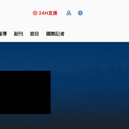
24H直播
報導
副刊
節目
國際記者