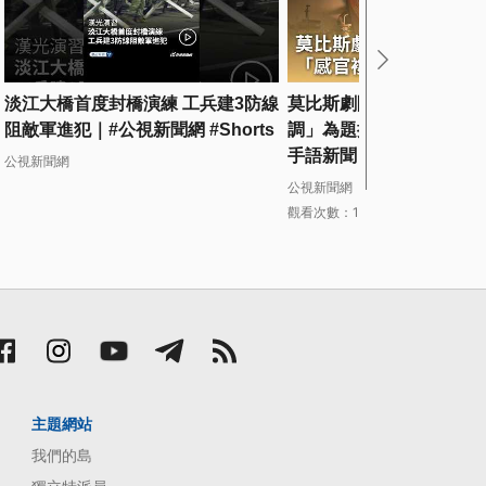
淡江大橋首度封橋演練 工兵建3防線
莫比斯劇團推共融劇場 「
阻敵軍進犯｜#公視新聞網 #Shorts
調」為題推兩作品｜20260
手語新聞
公視新聞網
公視新聞網
觀看次數：12次
主題網站
我們的島