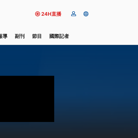
24H直播
報導
副刊
節目
國際記者