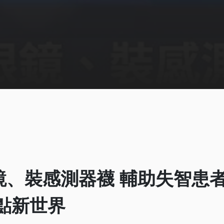
鏡、裝感測器襪 輔助失智患
 8點新世界