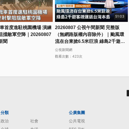
51:03
戰車首度進駐桃園機場 演練
20260807 公視午間新聞 完整版
擋敵軍空降｜20260807
（無網路版權內容除外）｜颱風環
新聞
流在台東掀6.5米巨浪 綠島2千遊客
疏運返台灣本島
公視新聞網
觀看次數：423次
分類
公廣集團
政治
社會
公共電視