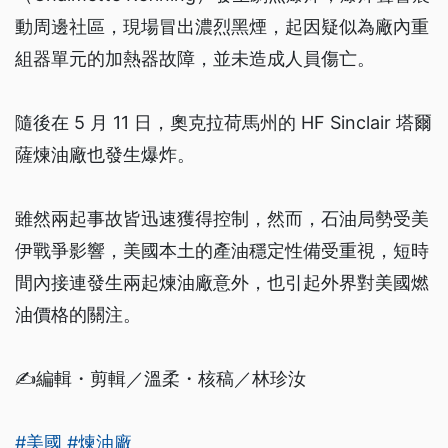
動周邊社區，現場冒出濃烈黑煙，起因疑似為廠內重
組器單元的加熱器故障，並未造成人員傷亡。
隨後在 5 月 11 日，奧克拉荷馬州的 HF Sinclair 塔爾
薩煉油廠也發生爆炸。
雖然兩起事故皆迅速獲得控制，然而，石油局勢受美
伊戰爭影響，美國本土的產油穩定性備受重視，短時
間內接連發生兩起煉油廠意外，也引起外界對美國燃
油價格的關注。
✍️編輯・剪輯／溫柔・核稿／林珍汝
#美國
#煉油廠