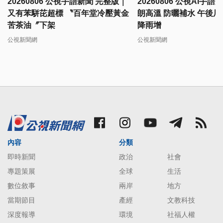
20260806 公視手語新聞 完整版｜
20260806 公視AI手
又有苯駢芘超標 〝百年堂冷壓黃金
朗高溫 防曬補水 午後局
苦茶油〞下架
降雨增
公視新聞網
公視新聞網
內容
分類
即時新聞
政治
社會
專題策展
全球
生活
數位敘事
兩岸
地方
當期節目
產經
文教科技
深度報導
環境
社福人權