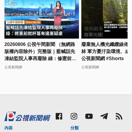
20260806 公視午間新聞 （無網路
廢棄無人機光纖纜線佈
版權內容除外）完整版｜藍喊話先
林 軍方憂汙染環境、成
凍結監院人事再廢除 綠：修憲前就
公視新聞網 #Shorts
杯葛有違憲疑慮
公視新聞網
公視新聞網
內容
分類