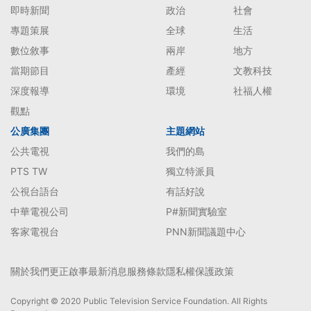
即時新聞
政治
社會
專題策展
全球
生活
數位敘事
兩岸
地方
當期節目
產經
文教科技
深度報導
環境
社福人權
觀點
公廣集團
主題網站
公共電視
我們的島
PTS TW
獨立特派員
公視台語台
有話好說
中華電視公司
P#新聞實驗室
客家電視台
PNN新聞議題中心
關於我們
更正啟事
最新消息
服務條款
隱私權保護政策
Copyright © 2020 Public Television Service Foundation. All Rights