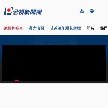
總預算審查
漢光演習
苦茶油苯駢芘超標
即時
熱門