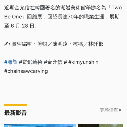
近期金允信在韓國著名的湖岩美術館舉辦名為「Two
Be One」回顧展，回望長達70年的職業生涯，展期
至 6 月 28 日。
✍️ 實習編輯・剪輯／陳明遠・核稿／林阡郡
#雕塑
#電鋸藝術 #金允信 # #kimyunshin
#chainsawcarving
完整清單
最新影音