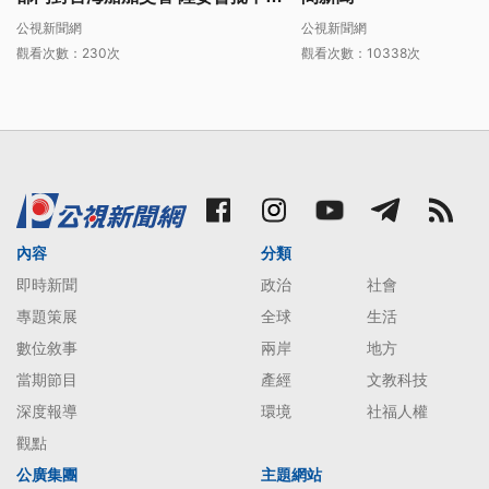
無權管轄
公視新聞網
公視新聞網
觀看次數：230次
觀看次數：10338次
內容
分類
即時新聞
政治
社會
專題策展
全球
生活
數位敘事
兩岸
地方
當期節目
產經
文教科技
深度報導
環境
社福人權
觀點
公廣集團
主題網站