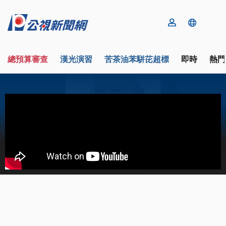
總預算審查
漢光演習
苦茶油苯駢芘超標
即時
熱門