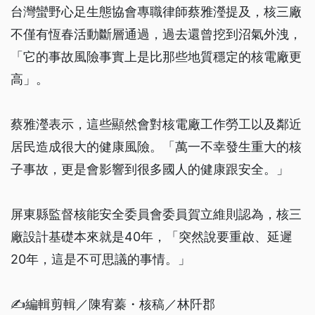
台灣蠻野心足生態協會專職律師蔡雅瀅提及，核三廠
不僅有恆春活動斷層通過，過去還曾挖到沼氣外洩，
「它的事故風險事實上是比那些地質穩定的核電廠更
高」。
蔡雅瀅表示，這些顯然會對核電廠工作勞工以及鄰近
居民造成很大的健康風險。「萬一不幸發生重大的核
子事故，更是會影響到很多國人的健康跟安全。」
屏東縣監督核能安全委員會委員賀立維則認為，核三
廠設計基礎本來就是40年，「突然說要重啟、延遲
20年，這是不可思議的事情。」
✍️編輯剪輯／陳宥蓁・核稿／林阡郡