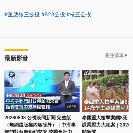
#重啟核三公投
#823公投
#核三公投
完整清單
最新影音
29:46
20260808 公視晚間新聞 完整版
泰國重大槍擊案釀8死 1
（無網路版權內容除外）｜中海事
課業壓力大犯案｜20260
部門對台海船舶交管 陸委會批中方
間新聞